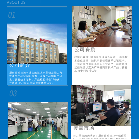
公司资质
我司已获得ISO质量管理体系认证、 高新技
术企业证书、知识产权管理体系认证证书、
公司简介
广州市科技创新小巨人企业证书、机房环境
监控系统认定为广东省高新技术产品，拥有
29项专利资质认证
斯必得科技拥有强大的技术产品研发能力与
快速的产品定制化能力，全线产品均自主研
发，拥有技术专利、产品检验报告29份多，
并通过ISO 9001国际质量体系认证。
覆盖市场
努力只为您的满意；斯必得科技14年砥砺前