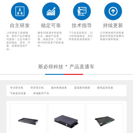
温湿度传感器
配电监控设备
气体监控设备
其他配件产品
自主研发
稳定可靠
技术指导
持续更新
14年研发工程师领
拥有30多项专利资质
7*24h无忧售后，24
公司将持续开发和更
衔，每年产品不断迭
认证，确保产品质
小时快速响应，无任
新软件系统并免费为
代更新！立志为客户
量，高效交付，已帮
何安装及使用烦忧！
客服升级和更新。
提供稳定、安全、可
助10000余客户投标成
靠、性能优异的产
功。
品。
斯必得科技
产品直通车
专业型主机
经济型主机
漏水检测设备
温湿度传感器
配电监控设备
气体监控设备
其他配件产品