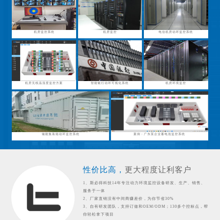
机房监控系统
机房监控
电信机房动环监控系统
机房无线温湿度监控方案
智能银行动环可视化系统
机房环境监控
储能集装箱动环监控系统
案例：广东某企业蓄电池监控系统
性价比高，
更大程度让利客户
1、斯必得科技14年专注动力环境监控设备研发、生产、销售、
服务于一体
2、厂家直销没有中间商赚差价，为你节省30%
3、自有研发团队，支持订做和OEM/ODM；130多个控标点，帮
你轻松拿下项目