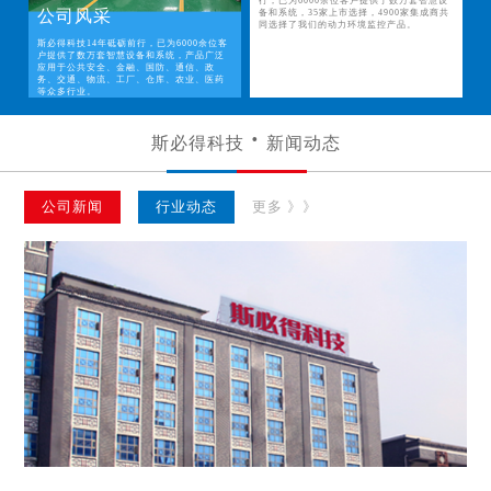
行，已为6000余位客户提供了数万套智慧设
公司风采
备和系统，35家上市选择，4900家集成商共
同选择了我们的动力环境监控产品。
斯必得科技14年砥砺前行，已为6000余位客
户提供了数万套智慧设备和系统，产品广泛
应用于公共安全、金融、国防、通信、政
务、交通、物流、工厂、仓库、农业、医药
等众多行业。
斯必得科技
新闻动态
公司新闻
行业动态
更多 》》