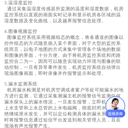
3.温湿度监控
通过采集温湿度传感器所监测的温度和湿度数据，机房
监控系统以直观的画面实时记录和显示机房各区域的温
湿度数据及变化曲线，以及越界报警信息处理。
4.图像视频监控
图像监控系统采用视频组态的概念，将各通道的图像以
控件组态的方式随意插入某个界面，对于大型的监控系
统而言，以电子地图的方式来集中管理各个场地的数据
和图像的界面，十分方便。由于将机房监控系统和闭路
监控合二为一，因而可以随意实现动力环境与图像的联
动控制，一旦有异常事件发生，机房监控系统自动弹出
现场图像画面，即时录像并作报警提示和处理。
5.漏水监测系统
机房漏水检测是对机房空调或者窗户等处可能漏水的地
方进行监测，它通过采集测漏主机的报警信号监测任何
漏水探头上的漏水情况，一旦发生报警，立即机房切断
上水支管和上水总管的上水电磁阀，彻底封闭水路，断
绝继续泄水发生，并可以定位检测具体的漏水系统，同
时将报警信息通过短信平台发送到相关管理人员，且在
现场有声光报警产生。