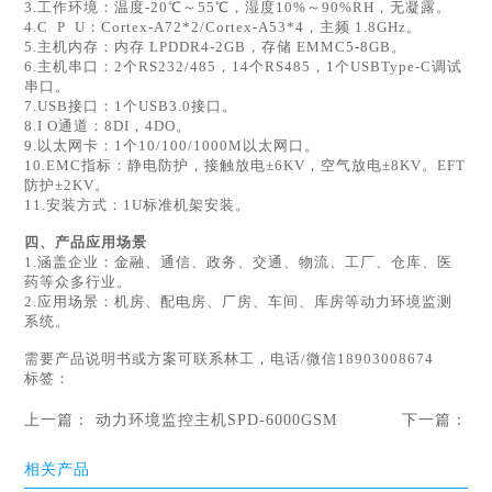
3.工作环境：温度-20℃～55℃，湿度10%～90%RH，无凝露。
4.C P U：Cortex-A72*2/Cortex-A53*4，主频 1.8GHz。
5.主机内存：内存 LPDDR4-2GB，存储 EMMC5-8GB。
6.主机串口：2个RS232/485，14个RS485，1个USBType-C调试
串口。
7.USB接口：1个USB3.0接口。
8.I O通道：8DI，4DO。
9.以太网卡：1个10/100/1000M以太网口。
10.EMC指标：静电防护，接触放电±6KV，空气放电±8KV。EFT
防护±2KV。
11.安装方式：1U标准机架安装。
四、产品应用场景
1.涵盖企业：金融、通信、政务、交通、物流、工厂、仓库、医
药等众多行业。
2.应用场景：机房、配电房、厂房、车间、库房等动力环境监测
系统。
需要产品说明书或方案可联系林工，电话/微信18903008674
标签：
上一篇：
动力环境监控主机SPD-6000GSM
下一篇：
相关产品