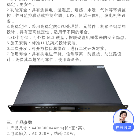
稳定，更安全。
2.功能齐全：具有测停电、温湿度、烟感、水浸、气体等环境监
控，并可监控联动或控制空调、UPS、恒温一体机、发电机等设
备 。
3.高稳定性：采用高稳定的CPU处理器、元器件，机箱全钢结构
设计，具有更高稳定性，适用于不同的场合。
4.SD卡存储：可外接 M.2 硬盘，摆脱硬盘机械带来的安全隐患。
5.施工安装：标准1U机架式设计安装。
6.二次开发：可开放接口和协议，进行二次开发对接。
7.使用寿命：具有抗电磁干扰、信号隔离，防反接、防短路设
计，凭借其卓越的可靠性，使用寿命长。
三、产品
参数
1.产品尺寸：440×300×44mm(长*宽*高)。
2.电源输入：AC 220V，功耗<19W。