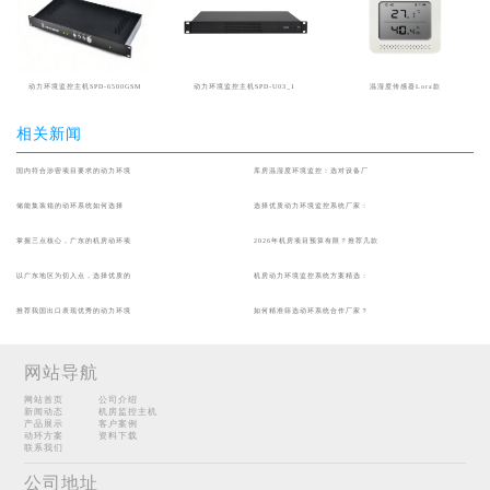
动力环境监控主机SPD-6500GSM
动力环境监控主机SPD-U03_1
温湿度传感器Lora款
相关新闻
国内符合涉密项目要求的动力环境
库房温湿度环境监控：选对设备厂
储能集装箱的动环系统如何选择
选择优质动力环境监控系统厂家：
掌握三点核心，广东的机房动环项
2026年机房项目预算有限？推荐几款
以广东地区为切入点，选择优质的
机房动力环境监控系统方案精选：
推荐我国出口表现优秀的动力环境
如何精准筛选动环系统合作厂家？
网站导航
网站首页
公司介绍
新闻动态
机房监控主机
产品展示
客户案例
动环方案
资料下载
联系我们
公司地址