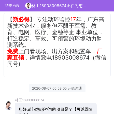
林工18903008674正在为您服务
结束沟通
【
斯必得
】 专注动环监控
17
年，广东高
新技术企业，服务但不限于军需、教
育、电网、医疗、金融等企 事业单位，
打造稳定、高效、可预警的环境动力监
测系统。
免费
上门看现场、出方案和配置单，
厂
家直销
，详情致电18903008674（微信
同号)
2026-08-07 05:58:05 开始沟通
林工18903008674
您好,请问您想咨询的项目是？【可以回复