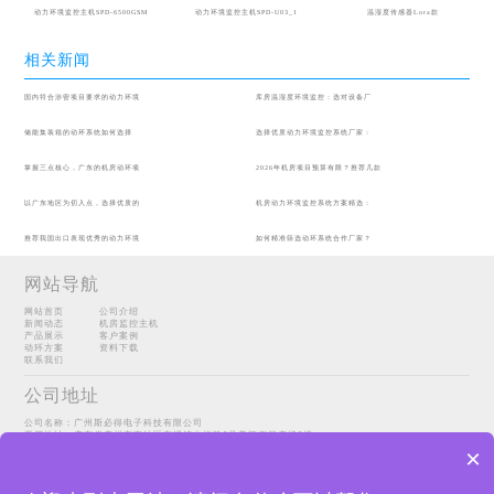
动力环境监控主机SPD-6500GSM
动力环境监控主机SPD-U03_1
温湿度传感器Lora款
相关新闻
国内符合涉密项目要求的动力环境
库房温湿度环境监控：选对设备厂
储能集装箱的动环系统如何选择
选择优质动力环境监控系统厂家：
掌握三点核心，广东的机房动环项
2026年机房项目预算有限？推荐几款
以广东地区为切入点，选择优质的
机房动力环境监控系统方案精选：
推荐我国出口表现优秀的动力环境
如何精准筛选动环系统合作厂家？
网站导航
网站首页
公司介绍
新闻动态
机房监控主机
产品展示
客户案例
动环方案
资料下载
联系我们
公司地址
公司名称：广州斯必得电子科技有限公司
工厂地址：广东省广州市南沙区东涌镇吉祥路6号美顺假日广场6楼
Copyright@2022 广州斯必得电子科技有限公司
sitemap
×
粤ICP备14098067号-1