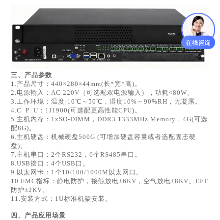
三、产品
参数
1.产品尺寸：440×280×44mm(长*宽*高)。
2.电源输入：AC 220V（可选配双电源输入），功耗<80W。
3.工作环境：温度-10℃～50℃，湿度10%～90%RH，无凝露。
4.C P U：1J1900(可选配更高性能CPU)。
5.主机内存：1xSO-DIMM，DDR3 1333MHz Memory，4G(可选
配8G)。
6.主机硬盘：机械硬盘500G (可增加硬盘容量或者选配固态硬
盘)。
7.主机串口：2个RS232，6个RS485串口。
8.USB接口：4个USB口。
9.以太网卡：1个10/100/1000M以太网口。
10.EMC指标：静电防护，接触放电±6KV，空气放电±8KV。EFT
防护±2KV。
11.安装方式：1U标准机架安装。
四、产品应用场景