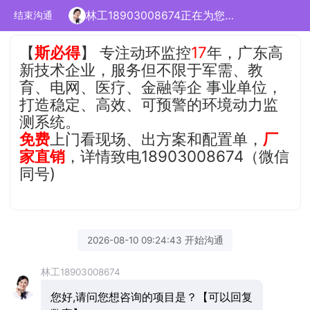
林工18903008674正在为您服务
结束沟通
【
斯必得
】 专注动环监控
17
年，广东高
新技术企业，服务但不限于军需、教
育、电网、医疗、金融等企 事业单位，
打造稳定、高效、可预警的环境动力监
测系统。
免费
上门看现场、出方案和配置单，
厂
家直销
，详情致电18903008674（微信
同号)
2026-08-10 09:24:43 开始沟通
林工18903008674
您好,请问您想咨询的项目是？【可以回复