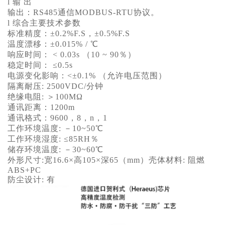
l 输 出
输出：RS485通信MODBUS-RTU协议。
l 综合主要技术参数
标准精度：±0.2%F.S，±0.5%F.S
温度漂移：±0.015% / ℃
响应时间： < 0.03s （10 ~ 90％）
稳定时间： ≤0.5s
电源变化影响：<±0.1% （允许电压范围）
隔离耐压: 2500VDC/分钟
绝缘电阻: ＞100MΩ
通讯距离：1200m
通讯格式：9600，8，n，1
工作环境温度: －10~50℃
工作环境湿度: ≤85RH％
储存环境温度: －30~60℃
外形尺寸:宽16.6×高105×深65（mm）壳体材料: 阻燃
ABS+PC
防尘设计: 有