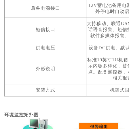
12V蓄电池备用
后备电源接口
外停电时自动
支持移动、联通GS
短信接口
话语音报警、短信
软件多媒体报警
供电电压
设备DC供电。默认
标准19英寸1U机
示内容多样化，替
外形说明
点。配备遥控器，
相关报
安装方式
机架式
环境监控拓扑图