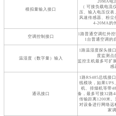
20MA
（ 可接负载电流
模拟量输入接口
压、输入电压仪表
风速传感器、粉尘
4-20MA
1路普通空调红外
空调控制接口
1台普通空调的
1路温湿度探头接
度监测点
温湿度（数字量）输入
监控主机最多可扩展
感
1路RS485总线接
线模块，如果UP
机、排烟机等带48
通讯接口
备，最多可接32路
传输距离1200米。
对设备进行网络远
家