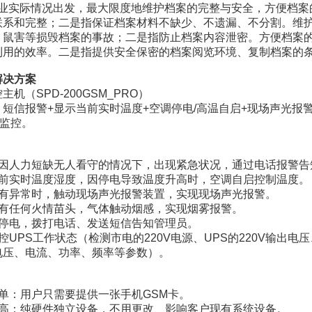
业实际情况出发，最大限度地维护档案的完整与安全，方便档案
联系和完整；二是指保证档案材料不缺少、不遗漏、不分割。维
、鼠害等损毁档案的事故；二是指防止档案内容泄密。方便档案
利用的效率。二是指提供安全保密的档案阅览环境、复制档案的
解决方案
机（SPD-200GSM_PRO）
短信报警+显示当前实时温度+空调停电/高温自启+现场声光报
时监控。
：
室因人力短缺无人看守的情况下，出现紧急状况，通过电话报警告
当前实时温度湿度，因停电导致温度升高时，空调自启控制温度。
室有异常时，触动现场声光报警装置，实现现场声光报警。
室有任何火情苗头，气体触动烟感，实现烟雾报警。
电停电，拨打电话、发送短信告知管理员。
控UPS工作状态（检测市电的220V电源、UPS的220V输出
电压、电流、功率、频率等参数）。
：
单：用户只需要提供一张手机GSM卡。
性高：纯硬件独立设备，不用更改、影响客户现有系统设备。