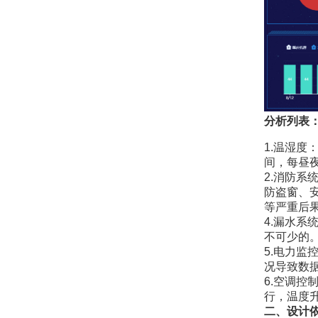
分析列表
1.温湿度
间，每昼夜
2.消防
防盗窗、
等严重后
4.漏水
不可少的
5.电力
况导致数
6.空调
行，温度
二、设计