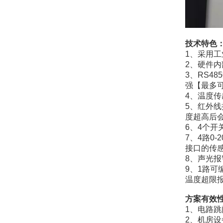
技术特色
1、采用
2、硬件
3、RS4
强【最多可
4、温度传
5、红外
度超高后
6、4个
7、4路0
接口的传
8、声光报
9、1路可
温度超限
方案有效
1、电路
2、机房