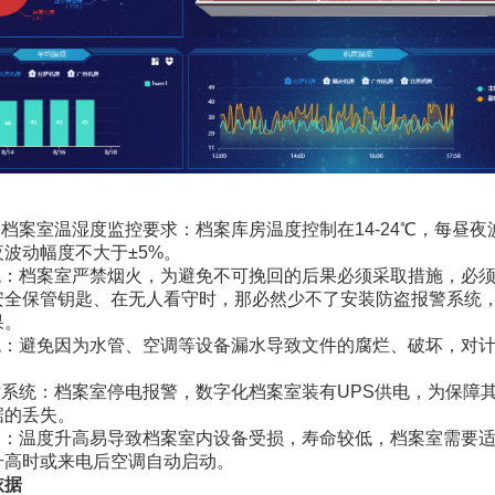
：
：档案室温湿度监控要求：档案库房温度控制在14-24℃，每昼夜波
波动幅度不大于±5%。
系统：档案室严禁烟火，为避免不可挽回的后果必须采取措施，必须
安全保管钥匙、在无人看守时，那必然少不了安装防盗报警系统
果。
系统：避免因为水管、空调等设备漏水导致文件的腐烂、破坏，对
。
监控系统：档案室停电报警，数字化档案室装有UPS供电，为保障
据的丢失。
控制：温度升高易导致档案室内设备受损，寿命较低，档案室需要
升高时或来电后空调自动启动。
依据