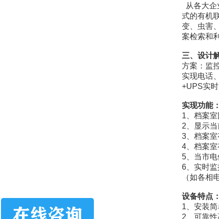
从各大企
式的有机
变、虫害
案检索和
三、设计
方案：监控主
实现电话、
+UPS实
实现功能
1、档案
2、显示
3、档案
4、档案
5、当市
6、实时监
（如各相
设备特点
1、安装简
2、可靠