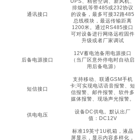
UPS、精密空调、新风机、
排烟机等带485或232协议
通讯接口
的设备，最多可接32路485
总线模块，最远传输距离
1200米。通过RS485接口
可对设备进行网络远程固件
升级或者厂家调试
12V蓄电池备用电源接口
后备电源接口
（当厂区意外停电时自动启
用后备电源）
支持移动、联通GSM手机
卡;可实现电话语音报警、短
短信接口
信报警、邮件报警、软件多
媒体报警、现场声光报警。
设备DC供电。默认出厂
供电电压
值：DC12V
标准19英寸1U机箱，液晶
屏显示，显示内容多样化，