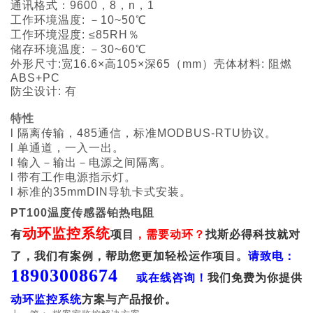
通讯格式：9600，8，n，1
工作环境温度: －10~50℃
工作环境湿度: ≤85RH％
储存环境温度: －30~60℃
外形尺寸:宽16.6×高105×深65（mm）壳体材料: 阻燃
ABS+PC
防尘设计: 有
特性
l 隔离传输，485通信，标准MODBUS-RTU协议。
l 单通道，一入一出。
l 输入－输出－电源之间隔离。
l 带有工作电源指示灯。
l 标准的35mmDIN导轨卡式安装。
PT100温度传感器铂热电阻
动环
监控系统
有
项目
，需要动环？
找斯必得科技就对
了，我们有案例，帮助您更加轻松运作项目。
请致电：
18903008674
或在线咨询！
我们免费为你提供
动环监控系统
方案与产品报价。