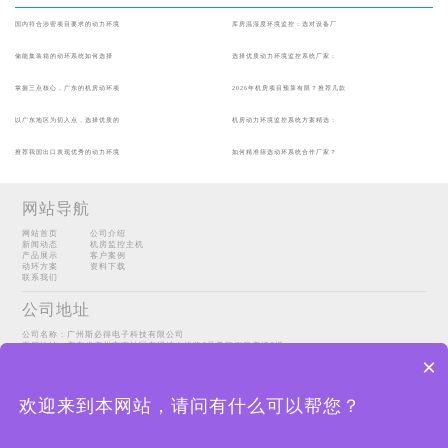
国内符合涉密项目要求的动力环境
库房温湿度环境监控：选对设备厂
储能集装箱的动环系统如何选择
选择优质动力环境监控系统厂家：
掌握三点核心，广东的机房动环项
2026年机房项目预算有限？推荐几款
以广东地区为切入点，选择优质的
机房动力环境监控系统方案精选：
推荐我国出口表现优秀的动力环境
如何精准筛选动环系统合作厂家？
网站导航
网站首页
公司介绍
新闻动态
机房监控主机
产品展示
客户案例
动环方案
资料下载
联系我们
公司地址
公司名称：广州斯必得电子科技有限公司
工厂地址：广东省广州市南沙区东涌镇吉祥路6号美顺假日广场6楼
Copyright@2022 广州斯必得电子科技有限公司
sitemap
×
粤ICP备14098067号-1
联系方式
欢迎来到本网站，请问有什么可以帮您？
销售咨询：189-0300-8674（林经理）
公司网址：
http://www.ourspeed.net/