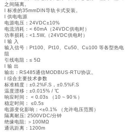
之间隔离。
l 标准的35mmDIN导轨卡式安装。
l 供电电源
电源电压：24VDC±10%
电流消耗：< 60mA（24VDC供电时）
功率损耗：<1.5W,（24VDC供电时）
l 输 入
输入信号：Pt100、Pt10、Cu50、Cu100 等各型热电
阻
引线电阻：≤ 5Ω
l 输 出
输出：RS485通信MODBUS-RTU协议。
l 综合主要技术参数
标准精度：±0.2%F.S，±0.5%F.S
温度漂移：±0.015% / ℃
响应时间： < 0.03s （10 ~ 90％）
稳定时间： ≤0.5s
电源变化影响：<±0.1% （允许电压范围）
隔离耐压: 2500VDC/分钟
绝缘电阻: ＞100MΩ
通讯距离：1200m