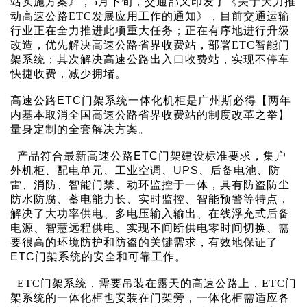
站实施方案》，5月下旬，交通部又印发了《关于大力推
动高速公路ETC发展应用工作的通知》，目前交通运输
行业正在全力推进此项重大任务；正在有序地进行升级
改造，优先解决高速公路省界收费站，部署ETC智能门
架系统；其次解决高速公路出入口收费站，实现不停车
快捷收费，减少拥堵。
高速公路
ETC门架系统
一体化机柜是
广州斯必得
【两年
内基本取消全国高速公路省界收费站的制度改革之举】
量身定制的全套解决方案。
产品
符合最新高速公路
ETC门架建设标准要求，集户
外机柜、配电单元、工业空调、UPS、后备电池、防
雷、消防、智能门禁、
动环监控
于一体，具有防盗防尘
防水防腐、蓄电能力长、实时监控、智能预警等特点，
解决了大功率供电、多电压输入输出、在线浮充式后备
电源、智慧远程供电、实现不间断供电零时间切换、需
要很高的环境防护和防盗的关键需求，有效地保证了
ETC门架系统的安全和可靠工作。
ETC门架系统，需要吊装在露天的高速公路上，ETC门
架系统的一体化柜也安装在门架旁，一体化柜需适应各