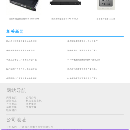
动力环境监控主机SPD-6500GSM
动力环境监控主机SPD-U03_1
温湿度传感器Lora款
相关新闻
国内符合涉密项目要求的动力环境
库房温湿度环境监控：选对设备厂
储能集装箱的动环系统如何选择
选择优质动力环境监控系统厂家：
掌握三点核心，广东的机房动环项
2026年机房项目预算有限？推荐几款
以广东地区为切入点，选择优质的
机房动力环境监控系统方案精选：
推荐我国出口表现优秀的动力环境
如何精准筛选动环系统合作厂家？
网站导航
网站首页
公司介绍
新闻动态
机房监控主机
产品展示
客户案例
动环方案
资料下载
联系我们
公司地址
公司名称：广州斯必得电子科技有限公司