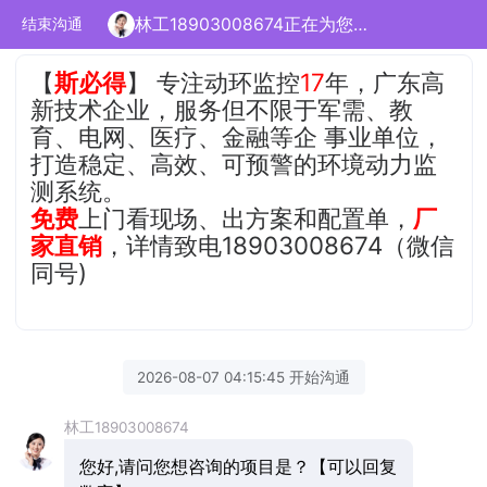
林工18903008674正在为您服务
结束沟通
【
斯必得
】 专注动环监控
17
年，广东高
新技术企业，服务但不限于军需、教
育、电网、医疗、金融等企 事业单位，
打造稳定、高效、可预警的环境动力监
测系统。
免费
上门看现场、出方案和配置单，
厂
家直销
，详情致电18903008674（微信
同号)
2026-08-07 04:15:45 开始沟通
林工18903008674
您好,请问您想咨询的项目是？【可以回复