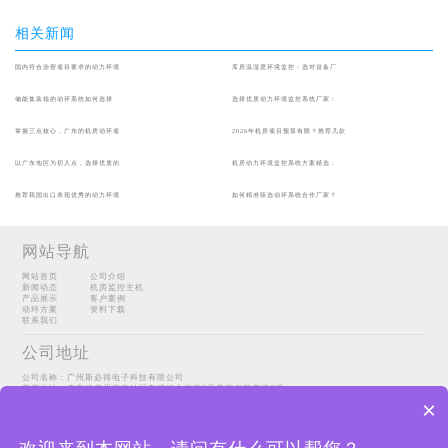
相关新闻
国内符合涉密项目要求的动力环境
库房温湿度环境监控：选对设备厂
储能集装箱的动环系统如何选择
选择优质动力环境监控系统厂家：
掌握三点核心，广东的机房动环项
2026年机房项目预算有限？推荐几款
以广东地区为切入点，选择优质的
机房动力环境监控系统方案精选：
推荐我国出口表现优秀的动力环境
如何精准筛选动环系统合作厂家？
网站导航
网站首页
公司介绍
新闻动态
机房监控主机
产品展示
客户案例
动环方案
资料下载
联系我们
公司地址
公司名称：广州斯必得电子科技有限公司
工厂地址：广东省广州市南沙区东涌镇吉祥路6号美顺假日广场6楼
Copyright@2022 广州斯必得电子科技有限公司
sitemap
×
粤ICP备14098067号-1
联系方式