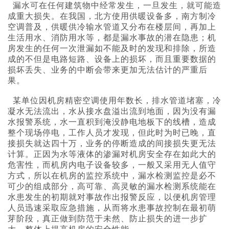
漏水可在任何建筑物中经常发生，一旦发生，就可能造
成重大损失。在我国，北方使用供暖设备多，南方制冷
空调普及，供暖供冷输水管道又分布在楼层间，再加上
生活用水、消防用水等，都是漏水事故的潜在隐患；机
房发生的任何一次泄漏如不能及时的发现和排除，所造
成的不但是电路短路、设备上的损坏，而且重要数据的
损坏丢失、业务的中断会带来更加无法估计的严重后
果。
某单位因机房精密空调使用年数长，排水管道堵塞，冷
凝水无法流出，水从接水盘溢出流到地面，因为没有漏
水报警系统，水一直积到淹没静电地板下的线槽，造成
整个现场停电，工作人员才发现，但此时为时已晚，直
接损失就达四十万，业务的停断造成的间接损失更无法
计算。正因为水等液体的渗漏对机房安全存在如此大的
危害性，而机房内电子设备较多，一般又采用无人值守
方式，所以在机房的监控系统中，漏水检测监控是必不
可少的组成部分，高可靠、高灵敏的漏水检测系统能在
水患发生的初期就对事故作出报警反应，以便机房管理
人员迅速采取应急措施，从而将水患事故控制在最初萌
芽阶段，真正做到防范于未然、防止损失的进一步扩