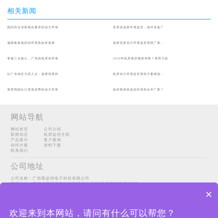
相关新闻
国内符合涉密项目要求的动力环境
库房温湿度环境监控：选对设备厂
储能集装箱的动环系统如何选择
选择优质动力环境监控系统厂家：
掌握三点核心，广东的机房动环项
2026年机房项目预算有限？推荐几款
以广东地区为切入点，选择优质的
机房动力环境监控系统方案精选：
推荐我国出口表现优秀的动力环境
如何精准筛选动环系统合作厂家？
网站导航
网站首页
公司介绍
新闻动态
机房监控主机
产品展示
客户案例
动环方案
资料下载
联系我们
公司地址
公司名称：广州斯必得电子科技有限公司
工厂地址：广东省广州市南沙区东涌镇吉祥路6号美顺假日广场6楼
Copyright@2022 广州斯必得电子科技有限公司
sitemap
×
粤ICP备14098067号-1
联系方式
欢迎来到本网站，请问有什么可以帮您？