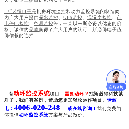
大，整体上提高机房的安全性能。
斯必得电子
是机房环境监控和动力监控系统的制造商，
为广大用户提供
漏水监控
、
UPS监控
、
温湿度监控
、
市
电停电监控
、
空调监控
等，一直以来斯必得以优惠的价
格、诚信的
品质
赢得了广大用户的认可！斯必得电子值
得信赖的选择！
动环
监控系统
有
项目
，需要动环？
找斯必得科技就
对了，我们有案例，帮助您更加轻松运作项目。
请致
4006-020-248
电：
或在线咨询！
我们免费为
你提供
动环监控系统
方案与产品报价。