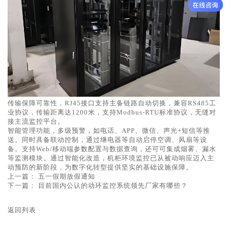
传输保障可靠性，RJ45接口支持主备链路自动切换，兼容RS485工
业协议，传输距离达1200米，支持Modbus-RTU标准协议，无缝对
接主流监控平台。
智能管理功能，多级预警，如电话、APP、微信、声光+短信等推
送。同时具备联动控制，通过继电器等自动启停空调、风扇等设
备。支持Web/移动端参数配置与数据查询，还可可集成烟雾、漏水
等监测模块。通过智能化改造，机柜环境监控已从被动响应迈入主
动预防的新阶段，为数字化转型提供坚实的基础设施保障。
上一篇：
五一假期放假通知
下一篇：
目前国内公认的动环监控系统领先厂家有哪些？
返回列表