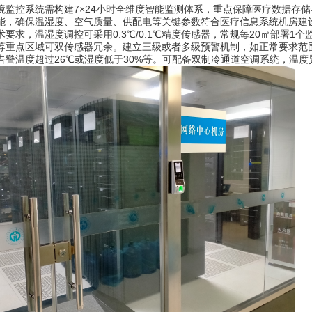
境监控系统需构建7×24小时全维度智能监测体系，重点保障医疗数据存
能，确保温湿度、空气质量、供配电等关键参数符合医疗信息系统机房建
术要求，温湿度调控可采用0.3℃/0.1℃精度传感器，常规每20㎡部署
重点区域可双传感器冗余。建立三级或者多级预警机制，如正常要求范围温度2
级告警温度超过26℃或湿度低于30%等。可配备双制冷通道空调系统，温