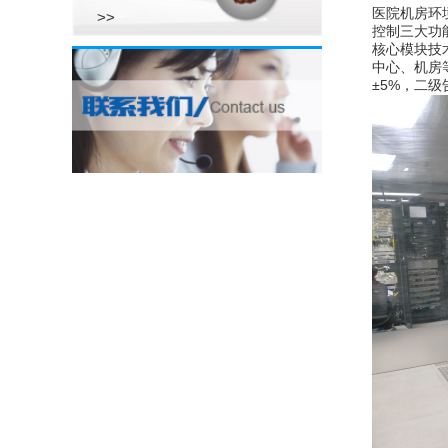
医院机房环
>>
控制三大功
核心模块技
中心、机房等
±5%，二