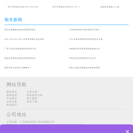
动力环境监控主机SPD-6500GSM
动力环境监控主机SPD-U03_1
温湿度传感器Lora款
相关新闻
现代化储能集装箱的发展前景及其
广州斯必得电子科技有限公司简介
SPD-200GSM_PRO 机房环境集中监控系统
2022年值得推荐的机房环境监控方案
厂房/车间温湿度智能环境监控平台
冷链物流温湿度监测系统的核心诉
机房监控系统实现的功能和安防监
可视化监控管理系统产品介绍
机房环境云监控平台哪家有？
高速公路机房智能监控系统的必要
网站导航
网站首页
公司介绍
新闻动态
机房监控主机
产品展示
客户案例
动环方案
资料下载
联系我们
公司地址
公司名称：广州斯必得电子科技有限公司
工厂地址：广东省广州市南沙区东涌镇吉祥路6号美顺假日广场6楼
Copyright@2022 广州斯必得电子科技有限公司
sitemap
×
粤ICP备14098067号-1