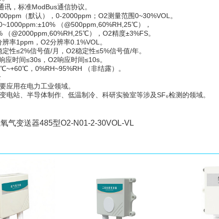
5通讯，标准ModBus通信协议。
000ppm（默认），0-2000ppm；O2测量范围0~30%VOL。
~1000ppm:±10% （@500ppm,60%RH,25℃），
10% （@2000ppm,60%RH,25℃），O2精度±3%FS。
6分辨率1ppm，O2分辨率0.1%VOL。
6稳定性≤2%信号值/月，O2稳定性≤5%信号值/年。
响应时间≤30s，O2响应时间≤10s。
0℃~+60℃，0%RH~95%RH （非结露）。
景
主要应用在电力工业领域。
用变电站、半导体制作、低温制冷、科研实验室等涉及SF₆检测的领域。
气变送器485型O2-N01-2-30VOL-VL