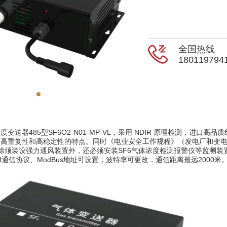
全国热线
180119794
变送器485型SF6O2-N01-MP-VL，采用 NDIR 原理检测，进
高重复性和高稳定性的特点。同时《电业安全工作规程》（发电厂和变电站
m ，除须装设强力通风装置外，还必须安装SF6气体浓度检测报警仪等监测
RTU通信协议、ModBus地址可设置，波特率可更改，通信距离最远2000米