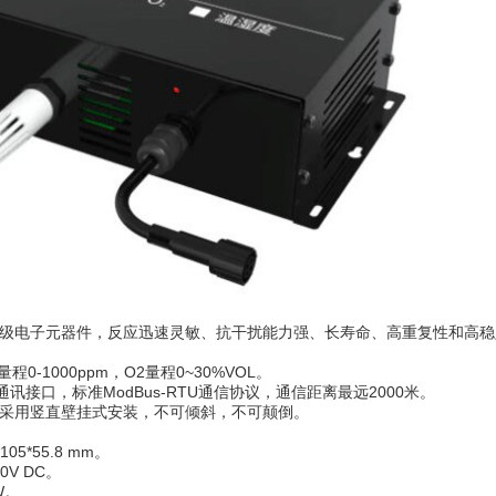
业级电子元器件，反应迅速灵敏、抗干扰能力强、长寿命、高重复性和高稳定性
量程0-1000ppm，O2量程0~30%VOL。
5通讯接口，标准ModBus-RTU通信协议，通信距离最远2000米。
品采用竖直壁挂式安装，不可倾斜，不可颠倒。
05*55.8 mm。
0V DC。
W。