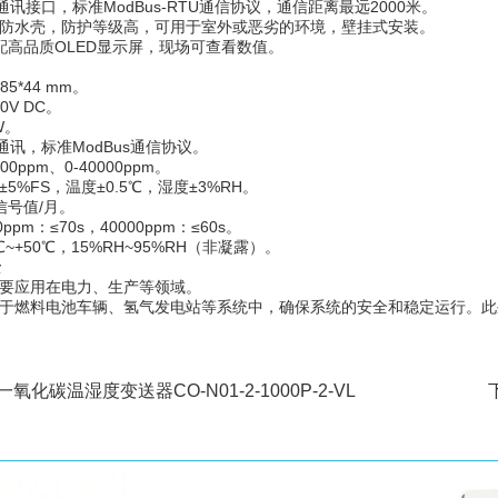
5通讯接口，标准ModBus-RTU通信协议，通信距离最远2000米。
挂防水壳，防护等级高，可用于室外或恶劣的环境，壁挂式安装。
选配高品质OLED显示屏，现场可查看数值。
85*44 mm。
0V DC。
W。
5通讯，标准ModBus通信协议。
00ppm、0-40000ppm。
5%FS，温度±0.5℃，湿度±3%RH。
%信号值/月。
ppm：≤70s，40000ppm：≤60s。
℃~+50℃，15%RH~95%RH（非凝露）。
景
主要应用在电力、生产等领域。
用于燃料电池车辆、氢气发电站等系统中，确保系统的安全和稳定运行。
一氧化碳温湿度变送器CO-N01-2-1000P-2-VL