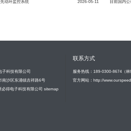
领先动环监控系统
2026-05-11
目前国内公
联系方式
电子科技有限公司
服务热线：189-0300-8674（
市南沙区东涌镇吉祥路6号
官方网站：
http://www.ourspeed
2 广州斯必得电子科技有限公司
sitemap
体验端
技·机房监控
用户名：root
密码