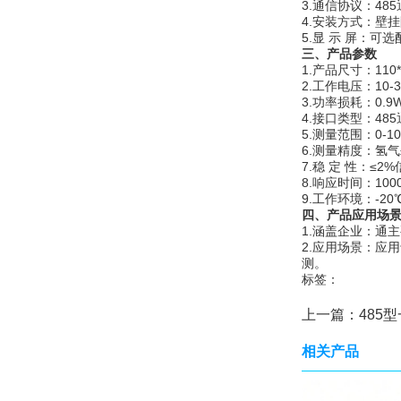
3.通信协议：48
4.安装方式：壁
5.显 示 屏：可
三、产品
参数
1.产品尺寸：110*
2.工作电压：10-3
3.功率损耗：0.9
4.接口类型：48
5.测量范围：0-10
6.测量精度：氢气±
7.稳 定 性：≤2
8.响应时间：1000
9.工作环境：-20
四、产品应用场
1.涵盖企业：通
2.应用场景：应
测。
标签：
上一篇：
485型
相关产品