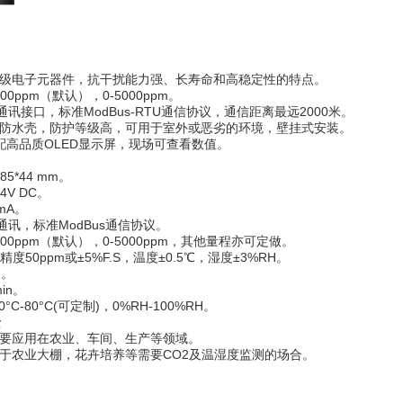
业级电子元器件，抗干扰能力强、长寿命和高稳定性的特点。
00ppm（默认），0-5000ppm。
5通讯接口，标准ModBus-RTU通信协议，通信距离最远2000米。
挂防水壳，防护等级高，可用于室外或恶劣的环境，壁挂式安装。
选配高品质OLED显示屏，现场可查看数值。
85*44 mm。
4V DC。
mA。
5通讯，标准ModBus通信协议。
000ppm（默认），0-5000ppm，其他量程亦可定做。
精度50ppm或±5%F.S，温度±0.5℃，湿度±3%RH。
m。
in。
°C-80°C(可定制)，0%RH-100%RH。
景
主要应用在农业、车间、生产等领域。
用于农业大棚，花卉培养等需要CO2及温湿度监测的场合。