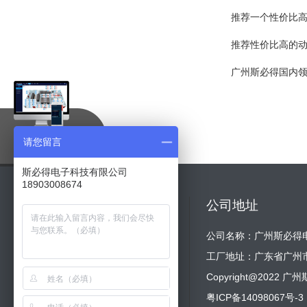
推荐一个性价比
推荐性价比高的
广州斯必得国内
智慧机房
请您留言
在线体验
斯必得电子科技有限公司
18903008674
网站导航
公司地址
网站首页
公司介绍
公司名称：广州斯必得
新闻动态
产品展示
工厂地址：广东省广州
客户案例
动环方案
Copyright@202
资料下载
清单报价
粤ICP备14098067号-3