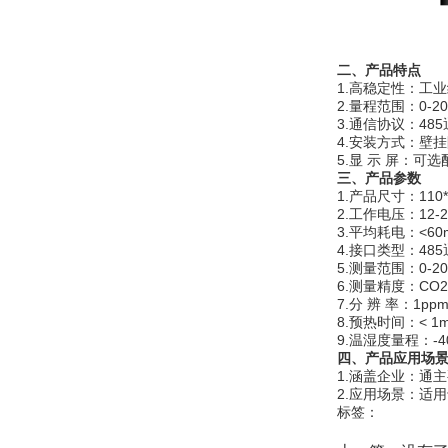
二、产品特点
1.高稳定性：工
2.量程范围：0-20
3.通信协议：48
4.安装方式：壁
5.显 示 屏：可
三、产品
参数
1.产品尺寸：110*
2.工作电压：12-2
3.平均耗电：<60
4.接口类型：48
5.测量范围：0-2
6.测量精度：CO2
7.分 辨 率：1pp
8.预热时间：< 1m
9.温湿度量程：-40
四、产品应用场
1.涵盖企业：通
2.应用场景：适
标签：