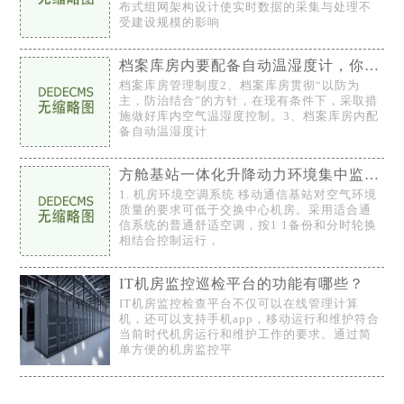
布式组网架构设计使实时数据的采集与处理不
受建设规模的影响
档案库房内要配备自动温湿度计，你知道吗？！
档案库房管理制度2、档案库房贯彻“以防为
主，防治结合”的方针，在现有条件下，采取措
施做好库内空气温湿度控制。3、档案库房内配
备自动温湿度计
方舱基站一体化升降动力环境集中监控系统
1. 机房环境空调系统 移动通信基站对空气环境
质量的要求可低于交换中心机房。采用适合通
信系统的普通舒适空调，按1 1备份和分时轮换
相结合控制运行，
IT机房监控巡检平台的功能有哪些？
IT机房监控检查平台不仅可以在线管理计算
机，还可以支持手机app，移动运行和维护符合
当前时代机房运行和维护工作的要求。通过简
单方便的机房监控平