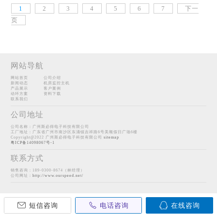
1
2
3
4
5
6
7
下一
页
网站导航
网站首页
公司介绍
新闻动态
机房监控主机
产品展示
客户案例
动环方案
资料下载
联系我们
公司地址
公司名称：广州斯必得电子科技有限公司
工厂地址：广东省广州市南沙区东涌镇吉祥路6号美顺假日广场6楼
Copyright@2022 广州斯必得电子科技有限公司
sitemap
粤ICP备14098067号-1
联系方式
销售咨询：189-0300-8674（林经理）
公司网址：
http://www.ourspeed.net/
短信咨询
电话咨询
在线咨询