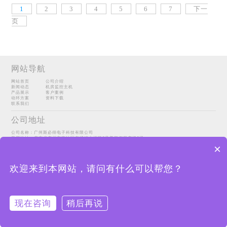
1
2
3
4
5
6
7
下一
页
网站导航
网站首页
公司介绍
新闻动态
机房监控主机
产品展示
客户案例
动环方案
资料下载
联系我们
公司地址
公司名称：广州斯必得电子科技有限公司
工厂地址：广东省广州市南沙区东涌镇吉祥路6号美顺假日广场6楼
Copyright@2022 广州斯必得电子科技有限公司
sitemap
×
粤ICP备14098067号-1
联系方式
欢迎来到本网站，请问有什么可以帮您？
销售咨询：189-0300-8674（林经理）
公司网址：
http://www.ourspeed.net/
现在咨询
稍后再说
短信咨询
电话咨询
在线咨询