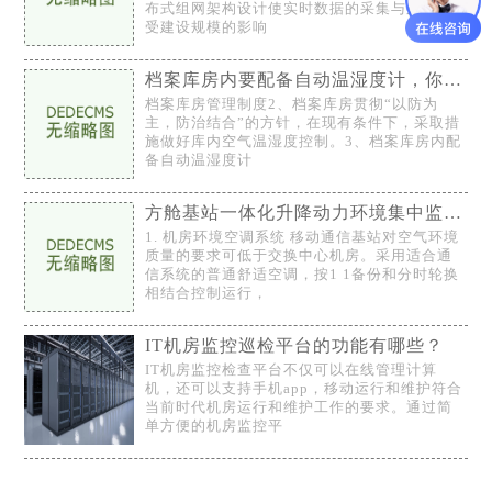
布式组网架构设计使实时数据的采集与处理不
受建设规模的影响
档案库房内要配备自动温湿度计，你知道吗？！
档案库房管理制度2、档案库房贯彻“以防为
主，防治结合”的方针，在现有条件下，采取措
施做好库内空气温湿度控制。3、档案库房内配
备自动温湿度计
方舱基站一体化升降动力环境集中监控系统
1. 机房环境空调系统 移动通信基站对空气环境
质量的要求可低于交换中心机房。采用适合通
信系统的普通舒适空调，按1 1备份和分时轮换
相结合控制运行，
IT机房监控巡检平台的功能有哪些？
IT机房监控检查平台不仅可以在线管理计算
机，还可以支持手机app，移动运行和维护符合
当前时代机房运行和维护工作的要求。通过简
单方便的机房监控平