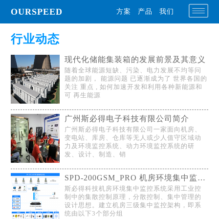
OURSPEED
方案
产品
我们
行业动态
现代化储能集装箱的发展前景及其意义
随着全球能源短缺、污染、电力发展不均等问
题的加剧， 能源问题 已逐渐成为了 世界各国的
关注 重点 , 如何加速开发和利用各种新能源和
可 再生能源
广州斯必得电子科技有限公司简介
广州斯必得电子科技有限公司一家面向机房、
变电站、库房、仓库等无人或少人值守区域动
力及环境监控系统、动力环境监控系统的研
发、设计、制造、销
SPD-200GSM_PRO 机房环境集中监控系统的功能特点提炼
斯必得科技机房环境集中监控系统采用工业控
制中的集散控制原理，分散控制、集中管理的
设计思想。建立机房三级集中监控架构，即系
统由以下3个部分组