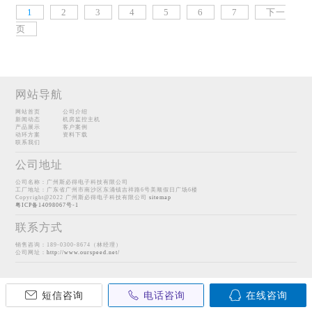
1
2
3
4
5
6
7
下一
页
网站导航
网站首页
公司介绍
新闻动态
机房监控主机
产品展示
客户案例
动环方案
资料下载
联系我们
公司地址
公司名称：广州斯必得电子科技有限公司
工厂地址：广东省广州市南沙区东涌镇吉祥路6号美顺假日广场6楼
Copyright@2022 广州斯必得电子科技有限公司
sitemap
粤ICP备14098067号-1
联系方式
销售咨询：189-0300-8674（林经理）
公司网址：
http://www.ourspeed.net/
短信咨询
电话咨询
在线咨询