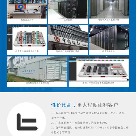
机房监控系统
机房监控
电信机房动环监控系统
机房无线温湿度监控方案
智能银行动环可视化系统
机房环境监控
储能集装箱动环监控系统
案例：广东某企业蓄电池监控系统
性价比高，
更大程度让利客户
1、斯必得科技14年专注动力环境监控设备研发、生产、销售、
服务于一体
2、厂家直销没有中间商赚差价，为你节省30%
3、自有研发团队，支持订做和OEM/ODM；130多个控标点，帮
你轻松拿下项目