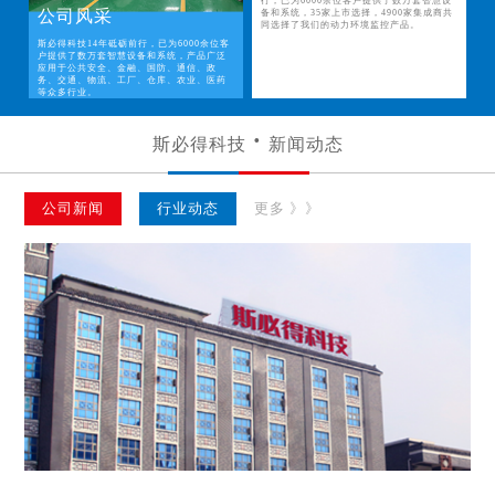
行，已为6000余位客户提供了数万套智慧设
公司风采
备和系统，35家上市选择，4900家集成商共
同选择了我们的动力环境监控产品。
斯必得科技14年砥砺前行，已为6000余位客
户提供了数万套智慧设备和系统，产品广泛
应用于公共安全、金融、国防、通信、政
务、交通、物流、工厂、仓库、农业、医药
等众多行业。
斯必得科技
新闻动态
公司新闻
行业动态
更多 》》