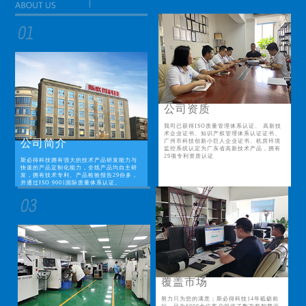
公司资质
我司已获得ISO质量管理体系认证、 高新技
术企业证书、知识产权管理体系认证证书、
公司简介
广州市科技创新小巨人企业证书、机房环境
监控系统认定为广东省高新技术产品，拥有
29项专利资质认证
斯必得科技拥有强大的技术产品研发能力与
快速的产品定制化能力，全线产品均自主研
发，拥有技术专利、产品检验报告29份多，
并通过ISO 9001国际质量体系认证。
覆盖市场
努力只为您的满意；斯必得科技14年砥砺前