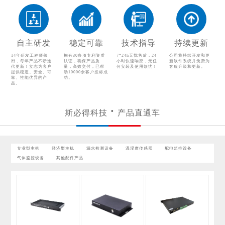
气体监控设备
其他配件产品
自主研发
稳定可靠
技术指导
持续更新
14年研发工程师领
拥有30多项专利资质
7*24h无忧售后，24
公司将持续开发和更
衔，每年产品不断迭
认证，确保产品质
小时快速响应，无任
新软件系统并免费为
代更新！立志为客户
量，高效交付，已帮
何安装及使用烦忧！
客服升级和更新。
提供稳定、安全、可
助10000余客户投标成
靠、性能优异的产
功。
品。
斯必得科技
产品直通车
专业型主机
经济型主机
漏水检测设备
温湿度传感器
配电监控设备
气体监控设备
其他配件产品