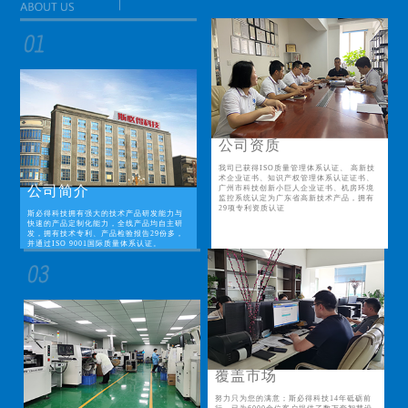
公司资质
我司已获得ISO质量管理体系认证、 高新技
术企业证书、知识产权管理体系认证证书、
公司简介
广州市科技创新小巨人企业证书、机房环境
监控系统认定为广东省高新技术产品，拥有
29项专利资质认证
斯必得科技拥有强大的技术产品研发能力与
快速的产品定制化能力，全线产品均自主研
发，拥有技术专利、产品检验报告29份多，
并通过ISO 9001国际质量体系认证。
覆盖市场
努力只为您的满意；斯必得科技14年砥砺前