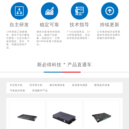
漏水检测设备
温湿度传感器
配电监控设备
气体监控设备
自主研发
稳定可靠
技术指导
持续更新
其他配件产品
14年研发工程师领
拥有30多项专利资质
7*24h无忧售后，24
公司将持续开发和更
衔，每年产品不断迭
认证，确保产品质
小时快速响应，无任
新软件系统并免费为
代更新！立志为客户
量，高效交付，已帮
何安装及使用烦忧！
客服升级和更新。
提供稳定、安全、可
助10000余客户投标成
靠、性能优异的产
功。
品。
斯必得科技
产品直通车
专业型主机
经济型主机
漏水检测设备
温湿度传感器
配电监控设备
气体监控设备
其他配件产品