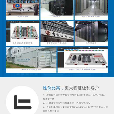
机房监控系统
机房监控
电信机房动环监控系统
机房无线温湿度监控方案
智能银行动环可视化系统
机房环境监控
储能集装箱动环监控系统
案例：广东某企业蓄电池监控系统
性价比高，
更大程度让利客户
1、斯必得科技14年专注动力环境监控设备研发、生产、销售、
服务于一体
2、厂家直销没有中间商赚差价，为你节省30%
3、自有研发团队，支持订做和OEM/ODM；130多个控标点，帮
你轻松拿下项目