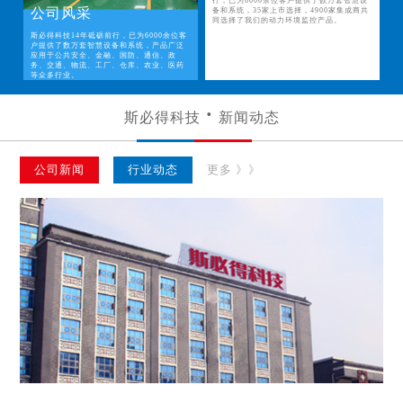
行，已为6000余位客户提供了数万套智慧设
公司风采
备和系统，35家上市选择，4900家集成商共
同选择了我们的动力环境监控产品。
斯必得科技14年砥砺前行，已为6000余位客
户提供了数万套智慧设备和系统，产品广泛
应用于公共安全、金融、国防、通信、政
务、交通、物流、工厂、仓库、农业、医药
等众多行业。
斯必得科技
新闻动态
公司新闻
行业动态
更多 》》