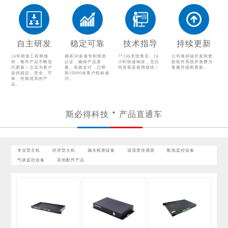
漏水检测设备
温湿度传感器
配电监控设备
气体监控设备
自主研发
稳定可靠
技术指导
持续更新
其他配件产品
14年研发工程师领
拥有30多项专利资质
7*24h无忧售后，24
公司将持续开发和更
衔，每年产品不断迭
认证，确保产品质
小时快速响应，无任
新软件系统并免费为
代更新！立志为客户
量，高效交付，已帮
何安装及使用烦忧！
客服升级和更新。
提供稳定、安全、可
助10000余客户投标成
靠、性能优异的产
功。
品。
斯必得科技
产品直通车
专业型主机
经济型主机
漏水检测设备
温湿度传感器
配电监控设备
气体监控设备
其他配件产品