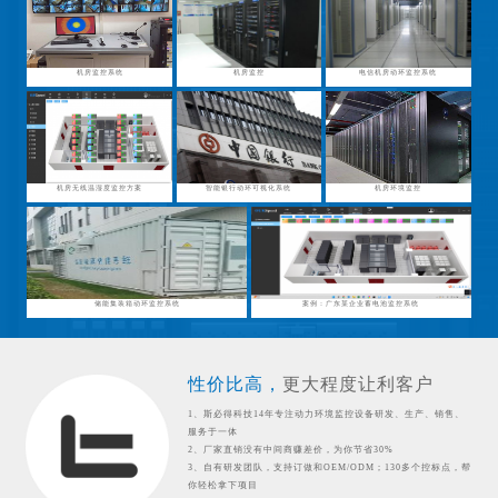
机房监控系统
机房监控
电信机房动环监控系统
机房无线温湿度监控方案
智能银行动环可视化系统
机房环境监控
储能集装箱动环监控系统
案例：广东某企业蓄电池监控系统
性价比高，
更大程度让利客户
1、斯必得科技14年专注动力环境监控设备研发、生产、销售、
服务于一体
2、厂家直销没有中间商赚差价，为你节省30%
3、自有研发团队，支持订做和OEM/ODM；130多个控标点，帮
你轻松拿下项目