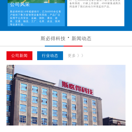
行，已为6000余位客户提供了数万套智慧设
公司风采
备和系统，35家上市选择，4900家集成商共
同选择了我们的动力环境监控产品。
斯必得科技14年砥砺前行，已为6000余位客
户提供了数万套智慧设备和系统，产品广泛
应用于公共安全、金融、国防、通信、政
务、交通、物流、工厂、仓库、农业、医药
等众多行业。
斯必得科技
新闻动态
公司新闻
行业动态
更多 》》