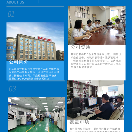
公司资质
我司已获得ISO质量管理体系认证、 高新技
术企业证书、知识产权管理体系认证证书、
公司简介
广州市科技创新小巨人企业证书、机房环境
监控系统认定为广东省高新技术产品，拥有
29项专利资质认证
斯必得科技拥有强大的技术产品研发能力与
快速的产品定制化能力，全线产品均自主研
发，拥有技术专利、产品检验报告29份多，
并通过ISO 9001国际质量体系认证。
覆盖市场
努力只为您的满意；斯必得科技14年砥砺前