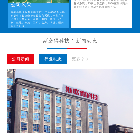
行，已为6000余位客户提供了数万套智慧设
公司风采
备和系统，35家上市选择，4900家集成商共
同选择了我们的动力环境监控产品。
斯必得科技14年砥砺前行，已为6000余位客
户提供了数万套智慧设备和系统，产品广泛
应用于公共安全、金融、国防、通信、政
务、交通、物流、工厂、仓库、农业、医药
等众多行业。
斯必得科技
新闻动态
公司新闻
行业动态
更多 》》