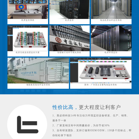
机房监控系统
机房监控
电信机房动环监控系统
机房无线温湿度监控方案
智能银行动环可视化系统
机房环境监控
储能集装箱动环监控系统
案例：广东某企业蓄电池监控系统
性价比高，
更大程度让利客户
1、斯必得科技14年专注动力环境监控设备研发、生产、销售、
服务于一体
2、厂家直销没有中间商赚差价，为你节省30%
3、自有研发团队，支持订做和OEM/ODM；130多个控标点，帮
你轻松拿下项目