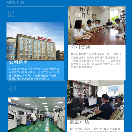
公司资质
我司已获得ISO质量管理体系认证、 高新技
术企业证书、知识产权管理体系认证证书、
公司简介
广州市科技创新小巨人企业证书、机房环境
监控系统认定为广东省高新技术产品，拥有
29项专利资质认证
斯必得科技拥有强大的技术产品研发能力与
快速的产品定制化能力，全线产品均自主研
发，拥有技术专利、产品检验报告29份多，
并通过ISO 9001国际质量体系认证。
覆盖市场
努力只为您的满意；斯必得科技14年砥砺前