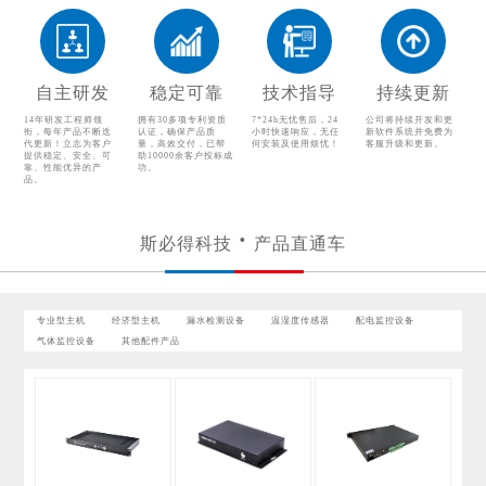
温湿度传感器
配电监控设备
气体监控设备
其他配件产品
自主研发
稳定可靠
技术指导
持续更新
14年研发工程师领
拥有30多项专利资质
7*24h无忧售后，24
公司将持续开发和更
衔，每年产品不断迭
认证，确保产品质
小时快速响应，无任
新软件系统并免费为
代更新！立志为客户
量，高效交付，已帮
何安装及使用烦忧！
客服升级和更新。
提供稳定、安全、可
助10000余客户投标成
靠、性能优异的产
功。
品。
斯必得科技
产品直通车
专业型主机
经济型主机
漏水检测设备
温湿度传感器
配电监控设备
气体监控设备
其他配件产品