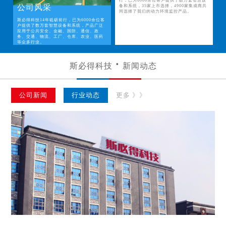
行，已为6000余位客户提供了数万套智慧设
公司风采
备和系统，35家上市选择，4900家集成商共
同选择了我们的动力环境监控产品。
斯必得科技14年砥砺前行，已为6000余位客
户提供了数万套智慧设备和系统，产品广泛
应用于公共安全、金融、国防、通信、政
务、交通、物流、工厂、仓库、农业、医药
等众多行业。
斯必得科技
新闻动态
公司新闻
行业动态
更多 》》