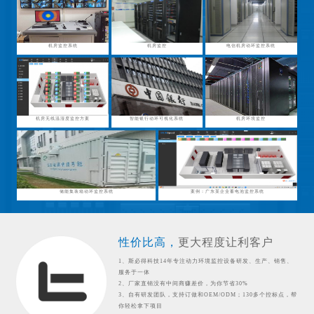
机房监控系统
机房监控
电信机房动环监控系统
机房无线温湿度监控方案
智能银行动环可视化系统
机房环境监控
储能集装箱动环监控系统
案例：广东某企业蓄电池监控系统
性价比高，
更大程度让利客户
1、斯必得科技14年专注动力环境监控设备研发、生产、销售、
服务于一体
2、厂家直销没有中间商赚差价，为你节省30%
3、自有研发团队，支持订做和OEM/ODM；130多个控标点，帮
你轻松拿下项目