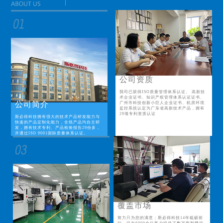
公司资质
我司已获得ISO质量管理体系认证、 高新技
术企业证书、知识产权管理体系认证证书、
公司简介
广州市科技创新小巨人企业证书、机房环境
监控系统认定为广东省高新技术产品，拥有
29项专利资质认证
斯必得科技拥有强大的技术产品研发能力与
快速的产品定制化能力，全线产品均自主研
发，拥有技术专利、产品检验报告29份多，
并通过ISO 9001国际质量体系认证。
覆盖市场
努力只为您的满意；斯必得科技14年砥砺前