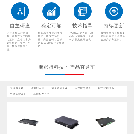
配电监控设备
气体监控设备
其他配件产品
自主研发
稳定可靠
技术指导
持续更新
14年研发工程师领
拥有30多项专利资质
7*24h无忧售后，24
公司将持续开发和更
衔，每年产品不断迭
认证，确保产品质
小时快速响应，无任
新软件系统并免费为
代更新！立志为客户
量，高效交付，已帮
何安装及使用烦忧！
客服升级和更新。
提供稳定、安全、可
助10000余客户投标成
靠、性能优异的产
功。
品。
斯必得科技
产品直通车
专业型主机
经济型主机
漏水检测设备
温湿度传感器
配电监控设备
气体监控设备
其他配件产品