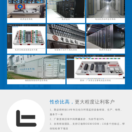
机房监控系统
机房监控
电信机房动环监控系统
机房无线温湿度监控方案
智能银行动环可视化系统
机房环境监控
储能集装箱动环监控系统
案例：广东某企业蓄电池监控系统
性价比高，
更大程度让利客户
1、斯必得科技14年专注动力环境监控设备研发、生产、销售、
服务于一体
2、厂家直销没有中间商赚差价，为你节省30%
3、自有研发团队，支持订做和OEM/ODM；130多个控标点，帮
你轻松拿下项目