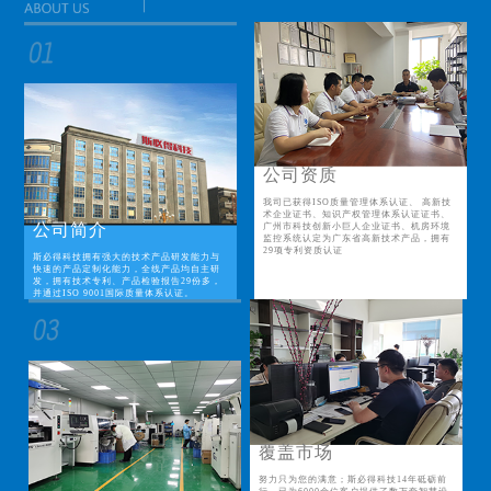
公司资质
我司已获得ISO质量管理体系认证、 高新技
术企业证书、知识产权管理体系认证证书、
公司简介
广州市科技创新小巨人企业证书、机房环境
监控系统认定为广东省高新技术产品，拥有
29项专利资质认证
斯必得科技拥有强大的技术产品研发能力与
快速的产品定制化能力，全线产品均自主研
发，拥有技术专利、产品检验报告29份多，
并通过ISO 9001国际质量体系认证。
覆盖市场
努力只为您的满意；斯必得科技14年砥砺前