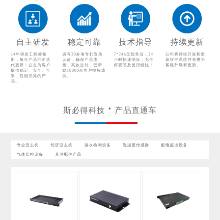
配电监控设备
气体监控设备
其他配件产品
自主研发
稳定可靠
技术指导
持续更新
14年研发工程师领
拥有30多项专利资质
7*24h无忧售后，24
公司将持续开发和更
衔，每年产品不断迭
认证，确保产品质
小时快速响应，无任
新软件系统并免费为
代更新！立志为客户
量，高效交付，已帮
何安装及使用烦忧！
客服升级和更新。
提供稳定、安全、可
助10000余客户投标成
靠、性能优异的产
功。
品。
斯必得科技
产品直通车
专业型主机
经济型主机
漏水检测设备
温湿度传感器
配电监控设备
气体监控设备
其他配件产品