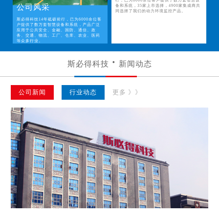
行，已为6000余位客户提供了数万套智慧设
公司风采
备和系统，35家上市选择，4900家集成商共
同选择了我们的动力环境监控产品。
斯必得科技14年砥砺前行，已为6000余位客
户提供了数万套智慧设备和系统，产品广泛
应用于公共安全、金融、国防、通信、政
务、交通、物流、工厂、仓库、农业、医药
等众多行业。
斯必得科技
新闻动态
公司新闻
行业动态
更多 》》