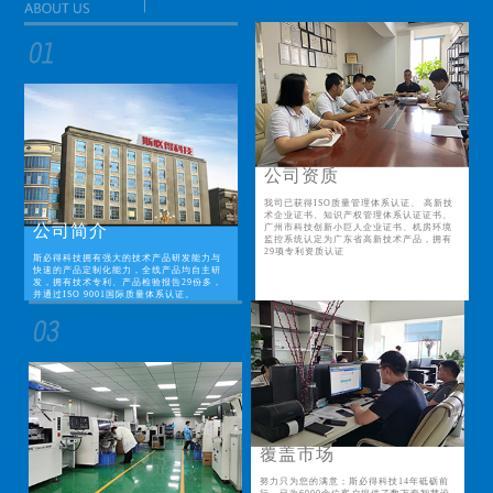
公司资质
我司已获得ISO质量管理体系认证、 高新技
术企业证书、知识产权管理体系认证证书、
公司简介
广州市科技创新小巨人企业证书、机房环境
监控系统认定为广东省高新技术产品，拥有
29项专利资质认证
斯必得科技拥有强大的技术产品研发能力与
快速的产品定制化能力，全线产品均自主研
发，拥有技术专利、产品检验报告29份多，
并通过ISO 9001国际质量体系认证。
覆盖市场
努力只为您的满意；斯必得科技14年砥砺前