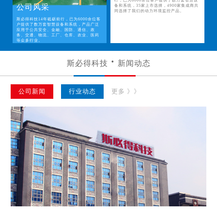
行，已为6000余位客户提供了数万套智慧设
公司风采
备和系统，35家上市选择，4900家集成商共
同选择了我们的动力环境监控产品。
斯必得科技14年砥砺前行，已为6000余位客
户提供了数万套智慧设备和系统，产品广泛
应用于公共安全、金融、国防、通信、政
务、交通、物流、工厂、仓库、农业、医药
等众多行业。
斯必得科技
新闻动态
公司新闻
行业动态
更多 》》