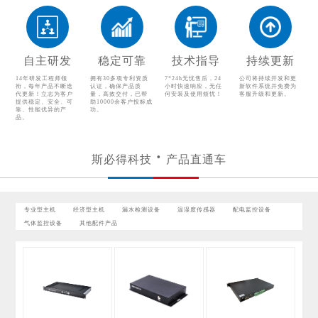
其他配件产品
自主研发
稳定可靠
技术指导
持续更新
14年研发工程师领
拥有30多项专利资质
7*24h无忧售后，24
公司将持续开发和更
衔，每年产品不断迭
认证，确保产品质
小时快速响应，无任
新软件系统并免费为
代更新！立志为客户
量，高效交付，已帮
何安装及使用烦忧！
客服升级和更新。
提供稳定、安全、可
助10000余客户投标成
靠、性能优异的产
功。
品。
斯必得科技
产品直通车
专业型主机
经济型主机
漏水检测设备
温湿度传感器
配电监控设备
气体监控设备
其他配件产品