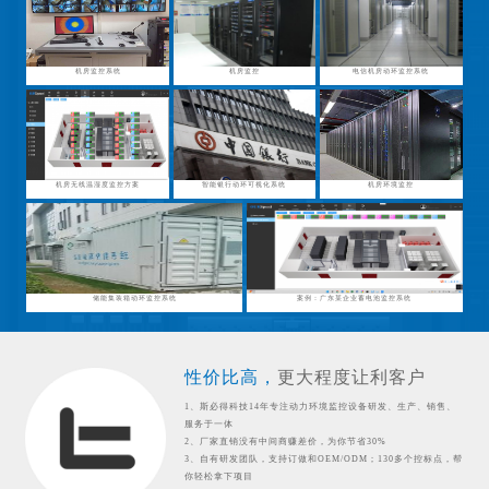
机房监控系统
机房监控
电信机房动环监控系统
机房无线温湿度监控方案
智能银行动环可视化系统
机房环境监控
储能集装箱动环监控系统
案例：广东某企业蓄电池监控系统
性价比高，
更大程度让利客户
1、斯必得科技14年专注动力环境监控设备研发、生产、销售、
服务于一体
2、厂家直销没有中间商赚差价，为你节省30%
3、自有研发团队，支持订做和OEM/ODM；130多个控标点，帮
你轻松拿下项目