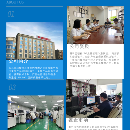
公司资质
我司已获得ISO质量管理体系认证、 高新技
术企业证书、知识产权管理体系认证证书、
公司简介
广州市科技创新小巨人企业证书、机房环境
监控系统认定为广东省高新技术产品，拥有
29项专利资质认证
斯必得科技拥有强大的技术产品研发能力与
快速的产品定制化能力，全线产品均自主研
发，拥有技术专利、产品检验报告29份多，
并通过ISO 9001国际质量体系认证。
覆盖市场
努力只为您的满意；斯必得科技14年砥砺前