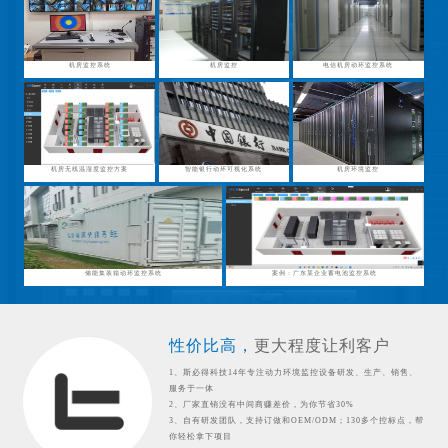
机房监控系统
机房监控
电信机房动环监控系统
机房无线温湿度监控方案
智能银行动环可视化系统
机房环境监控
储能集装箱动环监控系统
案例：广东某企业蓄电池监控系统
性价比高，
更大程度让利客户
1、斯必得科技14年专注动力环境监控设备研发、生产、销售、
服务于一体
2、厂家直销没有中间商赚差价，为你节省30%
3、自有研发团队，支持订做和OEM/ODM；130多个控标点，帮
你轻松拿下项目