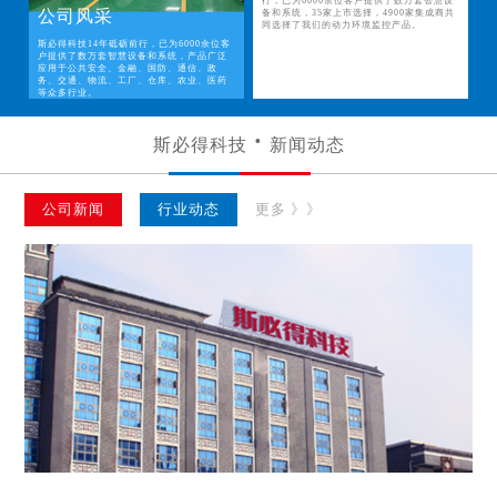
行，已为6000余位客户提供了数万套智慧设
公司风采
备和系统，35家上市选择，4900家集成商共
同选择了我们的动力环境监控产品。
斯必得科技14年砥砺前行，已为6000余位客
户提供了数万套智慧设备和系统，产品广泛
应用于公共安全、金融、国防、通信、政
务、交通、物流、工厂、仓库、农业、医药
等众多行业。
斯必得科技
新闻动态
公司新闻
行业动态
更多 》》