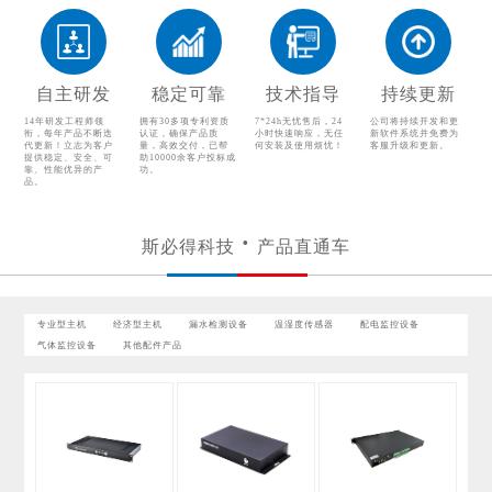
温湿度传感器
配电监控设备
气体监控设备
其他配件产品
自主研发
稳定可靠
技术指导
持续更新
14年研发工程师领
拥有30多项专利资质
7*24h无忧售后，24
公司将持续开发和更
衔，每年产品不断迭
认证，确保产品质
小时快速响应，无任
新软件系统并免费为
代更新！立志为客户
量，高效交付，已帮
何安装及使用烦忧！
客服升级和更新。
提供稳定、安全、可
助10000余客户投标成
靠、性能优异的产
功。
品。
斯必得科技
产品直通车
专业型主机
经济型主机
漏水检测设备
温湿度传感器
配电监控设备
气体监控设备
其他配件产品