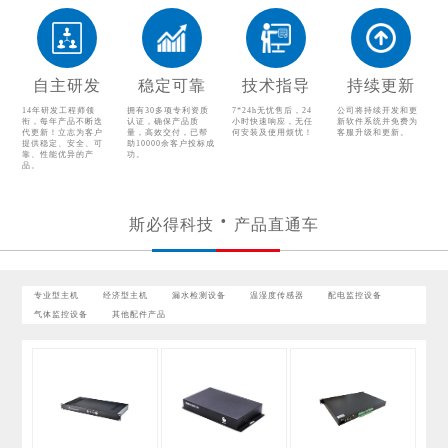
漏水检测设备
温湿度传感器
配电监控设备
气体监控设备
自主研发
稳定可靠
技术指导
持续更新
其他配件产品
14年研发工程师领
拥有30多项专利资质
7*24h无忧售后，24
公司将持续开发和更
衔，每年产品不断迭
认证，确保产品质
小时快速响应，无任
新软件系统并免费为
代更新！立志为客户
量，高效交付，已帮
何安装及使用烦忧！
客服升级和更新。
提供稳定、安全、可
助10000余客户投标成
靠、性能优异的产
功。
品。
斯必得科技
产品直通车
专业型主机
经济型主机
漏水检测设备
温湿度传感器
配电监控设备
气体监控设备
其他配件产品