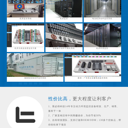
机房监控系统
机房监控
电信机房动环监控系统
机房无线温湿度监控方案
智能银行动环可视化系统
机房环境监控
储能集装箱动环监控系统
案例：广东某企业蓄电池监控系统
性价比高，
更大程度让利客户
1、斯必得科技14年专注动力环境监控设备研发、生产、销售、
服务于一体
2、厂家直销没有中间商赚差价，为你节省30%
3、自有研发团队，支持订做和OEM/ODM；130多个控标点，帮
你轻松拿下项目