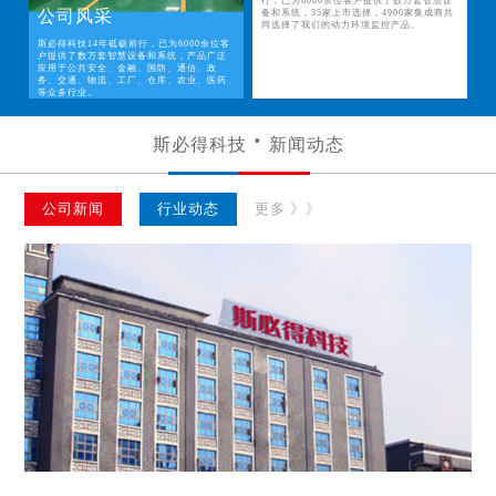
行，已为6000余位客户提供了数万套智慧设
公司风采
备和系统，35家上市选择，4900家集成商共
同选择了我们的动力环境监控产品。
斯必得科技14年砥砺前行，已为6000余位客
户提供了数万套智慧设备和系统，产品广泛
应用于公共安全、金融、国防、通信、政
务、交通、物流、工厂、仓库、农业、医药
等众多行业。
斯必得科技
新闻动态
公司新闻
行业动态
更多 》》