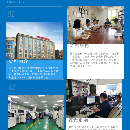
公司资质
我司已获得ISO质量管理体系认证、 高新技
术企业证书、知识产权管理体系认证证书、
公司简介
广州市科技创新小巨人企业证书、机房环境
监控系统认定为广东省高新技术产品，拥有
29项专利资质认证
斯必得科技拥有强大的技术产品研发能力与
快速的产品定制化能力，全线产品均自主研
发，拥有技术专利、产品检验报告29份多，
并通过ISO 9001国际质量体系认证。
覆盖市场
努力只为您的满意；斯必得科技14年砥砺前