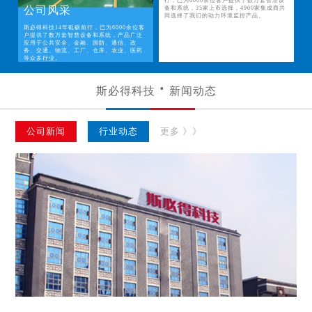
行，已为6000余位客户提供了数万套智慧设
公司风采
备和系统，35家上市选择，4900家集成商共
同选择了我们的动力环境监控产品。
斯必得科技14年砥砺前行，已为6000余位客
户提供了数万套智慧设备和系统，产品广泛
应用于公共安全、金融、国防、通信、政
务、交通、物流、工厂、仓库、农业、医药
等众多行业。
斯必得科技
新闻动态
公司新闻
行业动态
更多 》》