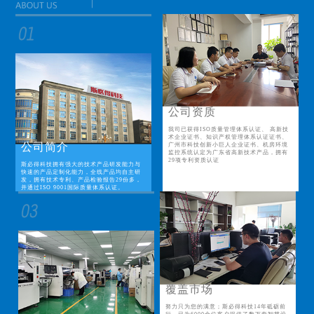
公司资质
我司已获得ISO质量管理体系认证、 高新技
术企业证书、知识产权管理体系认证证书、
公司简介
广州市科技创新小巨人企业证书、机房环境
监控系统认定为广东省高新技术产品，拥有
29项专利资质认证
斯必得科技拥有强大的技术产品研发能力与
快速的产品定制化能力，全线产品均自主研
发，拥有技术专利、产品检验报告29份多，
并通过ISO 9001国际质量体系认证。
覆盖市场
努力只为您的满意；斯必得科技14年砥砺前