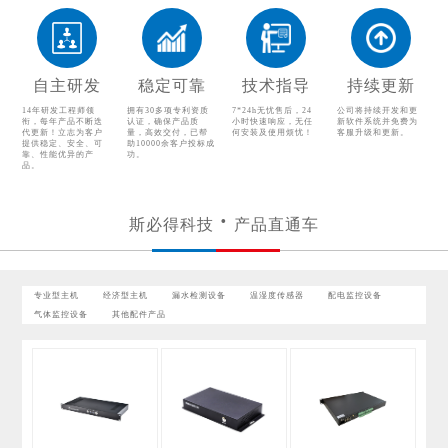
温湿度传感器
配电监控设备
气体监控设备
其他配件产品
自主研发
稳定可靠
技术指导
持续更新
14年研发工程师领
拥有30多项专利资质
7*24h无忧售后，24
公司将持续开发和更
衔，每年产品不断迭
认证，确保产品质
小时快速响应，无任
新软件系统并免费为
代更新！立志为客户
量，高效交付，已帮
何安装及使用烦忧！
客服升级和更新。
提供稳定、安全、可
助10000余客户投标成
靠、性能优异的产
功。
品。
斯必得科技
产品直通车
专业型主机
经济型主机
漏水检测设备
温湿度传感器
配电监控设备
气体监控设备
其他配件产品