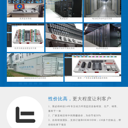
机房监控系统
机房监控
电信机房动环监控系统
机房无线温湿度监控方案
智能银行动环可视化系统
机房环境监控
储能集装箱动环监控系统
案例：广东某企业蓄电池监控系统
性价比高，
更大程度让利客户
1、斯必得科技14年专注动力环境监控设备研发、生产、销售、
服务于一体
2、厂家直销没有中间商赚差价，为你节省30%
3、自有研发团队，支持订做和OEM/ODM；130多个控标点，帮
你轻松拿下项目