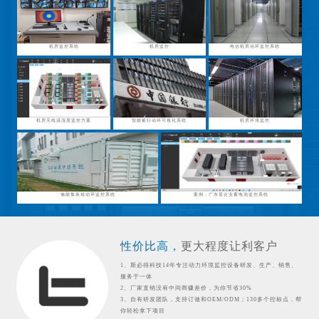
机房监控系统
机房监控
电信机房动环监控系统
机房无线温湿度监控方案
智能银行动环可视化系统
机房环境监控
储能集装箱动环监控系统
案例：广东某企业蓄电池监控系统
性价比高，
更大程度让利客户
1、斯必得科技14年专注动力环境监控设备研发、生产、销售、
服务于一体
2、厂家直销没有中间商赚差价，为你节省30%
3、自有研发团队，支持订做和OEM/ODM；130多个控标点，帮
你轻松拿下项目