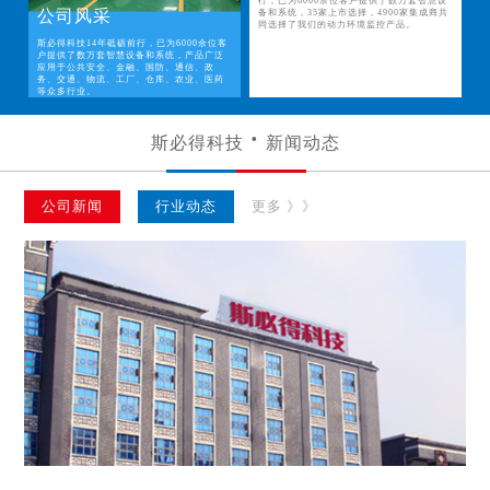
行，已为6000余位客户提供了数万套智慧设
公司风采
备和系统，35家上市选择，4900家集成商共
同选择了我们的动力环境监控产品。
斯必得科技14年砥砺前行，已为6000余位客
户提供了数万套智慧设备和系统，产品广泛
应用于公共安全、金融、国防、通信、政
务、交通、物流、工厂、仓库、农业、医药
等众多行业。
斯必得科技
新闻动态
公司新闻
行业动态
更多 》》