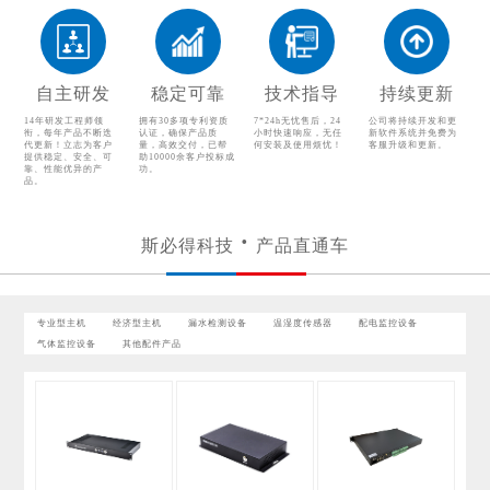
漏水检测设备
温湿度传感器
配电监控设备
气体监控设备
自主研发
稳定可靠
技术指导
持续更新
其他配件产品
14年研发工程师领
拥有30多项专利资质
7*24h无忧售后，24
公司将持续开发和更
衔，每年产品不断迭
认证，确保产品质
小时快速响应，无任
新软件系统并免费为
代更新！立志为客户
量，高效交付，已帮
何安装及使用烦忧！
客服升级和更新。
提供稳定、安全、可
助10000余客户投标成
靠、性能优异的产
功。
品。
斯必得科技
产品直通车
专业型主机
经济型主机
漏水检测设备
温湿度传感器
配电监控设备
气体监控设备
其他配件产品