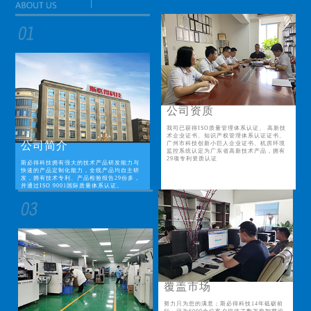
公司资质
我司已获得ISO质量管理体系认证、 高新技
术企业证书、知识产权管理体系认证证书、
公司简介
广州市科技创新小巨人企业证书、机房环境
监控系统认定为广东省高新技术产品，拥有
29项专利资质认证
斯必得科技拥有强大的技术产品研发能力与
快速的产品定制化能力，全线产品均自主研
发，拥有技术专利、产品检验报告29份多，
并通过ISO 9001国际质量体系认证。
覆盖市场
努力只为您的满意；斯必得科技14年砥砺前