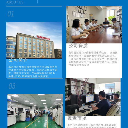
公司资质
我司已获得ISO质量管理体系认证、 高新技
术企业证书、知识产权管理体系认证证书、
公司简介
广州市科技创新小巨人企业证书、机房环境
监控系统认定为广东省高新技术产品，拥有
29项专利资质认证
斯必得科技拥有强大的技术产品研发能力与
快速的产品定制化能力，全线产品均自主研
发，拥有技术专利、产品检验报告29份多，
并通过ISO 9001国际质量体系认证。
覆盖市场
努力只为您的满意；斯必得科技14年砥砺前