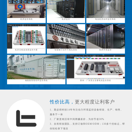
机房监控系统
机房监控
电信机房动环监控系统
机房无线温湿度监控方案
智能银行动环可视化系统
机房环境监控
储能集装箱动环监控系统
案例：广东某企业蓄电池监控系统
性价比高，
更大程度让利客户
1、斯必得科技14年专注动力环境监控设备研发、生产、销售、
服务于一体
2、厂家直销没有中间商赚差价，为你节省30%
3、自有研发团队，支持订做和OEM/ODM；130多个控标点，帮
你轻松拿下项目