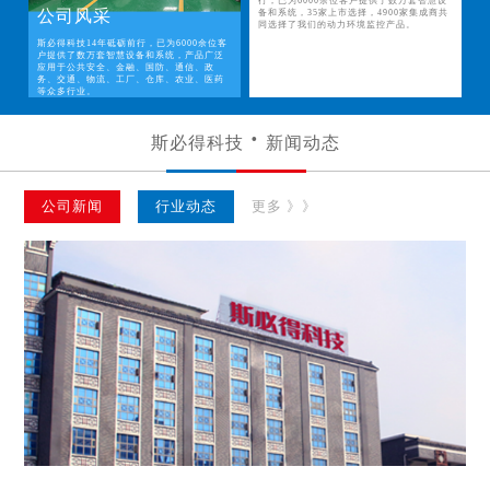
行，已为6000余位客户提供了数万套智慧设
公司风采
备和系统，35家上市选择，4900家集成商共
同选择了我们的动力环境监控产品。
斯必得科技14年砥砺前行，已为6000余位客
户提供了数万套智慧设备和系统，产品广泛
应用于公共安全、金融、国防、通信、政
务、交通、物流、工厂、仓库、农业、医药
等众多行业。
斯必得科技
新闻动态
公司新闻
行业动态
更多 》》