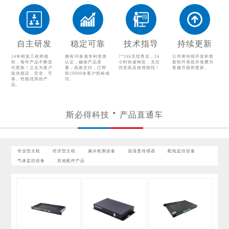
气体监控设备
其他配件产品
自主研发
稳定可靠
技术指导
持续更新
14年研发工程师领
拥有30多项专利资质
7*24h无忧售后，24
公司将持续开发和更
衔，每年产品不断迭
认证，确保产品质
小时快速响应，无任
新软件系统并免费为
代更新！立志为客户
量，高效交付，已帮
何安装及使用烦忧！
客服升级和更新。
提供稳定、安全、可
助10000余客户投标成
靠、性能优异的产
功。
品。
斯必得科技
产品直通车
专业型主机
经济型主机
漏水检测设备
温湿度传感器
配电监控设备
气体监控设备
其他配件产品