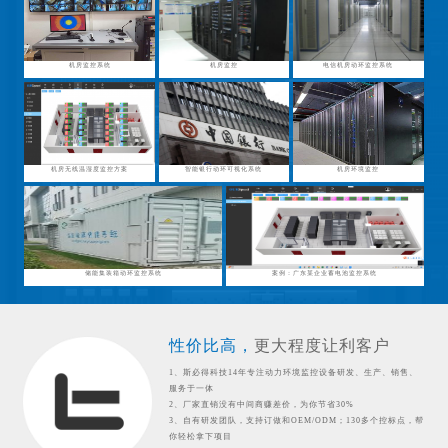
机房监控系统
机房监控
电信机房动环监控系统
机房无线温湿度监控方案
智能银行动环可视化系统
机房环境监控
储能集装箱动环监控系统
案例：广东某企业蓄电池监控系统
性价比高，
更大程度让利客户
1、斯必得科技14年专注动力环境监控设备研发、生产、销售、
服务于一体
2、厂家直销没有中间商赚差价，为你节省30%
3、自有研发团队，支持订做和OEM/ODM；130多个控标点，帮
你轻松拿下项目