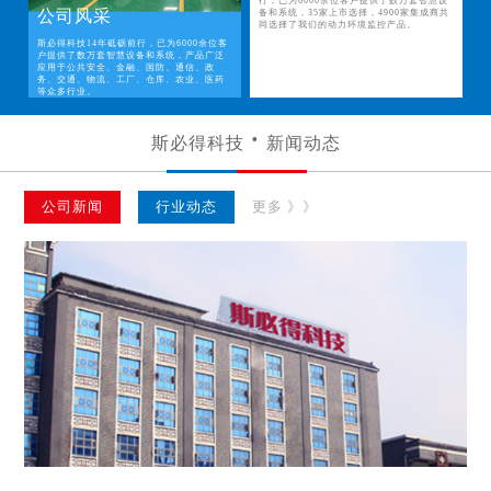
行，已为6000余位客户提供了数万套智慧设
公司风采
备和系统，35家上市选择，4900家集成商共
同选择了我们的动力环境监控产品。
斯必得科技14年砥砺前行，已为6000余位客
户提供了数万套智慧设备和系统，产品广泛
应用于公共安全、金融、国防、通信、政
务、交通、物流、工厂、仓库、农业、医药
等众多行业。
斯必得科技
新闻动态
公司新闻
行业动态
更多 》》