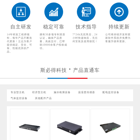
气体监控设备
其他配件产品
自主研发
稳定可靠
技术指导
持续更新
14年研发工程师领
拥有30多项专利资质
7*24h无忧售后，24
公司将持续开发和更
衔，每年产品不断迭
认证，确保产品质
小时快速响应，无任
新软件系统并免费为
代更新！立志为客户
量，高效交付，已帮
何安装及使用烦忧！
客服升级和更新。
提供稳定、安全、可
助10000余客户投标成
靠、性能优异的产
功。
品。
斯必得科技
产品直通车
专业型主机
经济型主机
漏水检测设备
温湿度传感器
配电监控设备
气体监控设备
其他配件产品