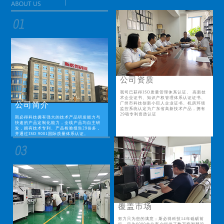
公司资质
我司已获得ISO质量管理体系认证、 高新技
术企业证书、知识产权管理体系认证证书、
公司简介
广州市科技创新小巨人企业证书、机房环境
监控系统认定为广东省高新技术产品，拥有
29项专利资质认证
斯必得科技拥有强大的技术产品研发能力与
快速的产品定制化能力，全线产品均自主研
发，拥有技术专利、产品检验报告29份多，
并通过ISO 9001国际质量体系认证。
覆盖市场
努力只为您的满意；斯必得科技14年砥砺前