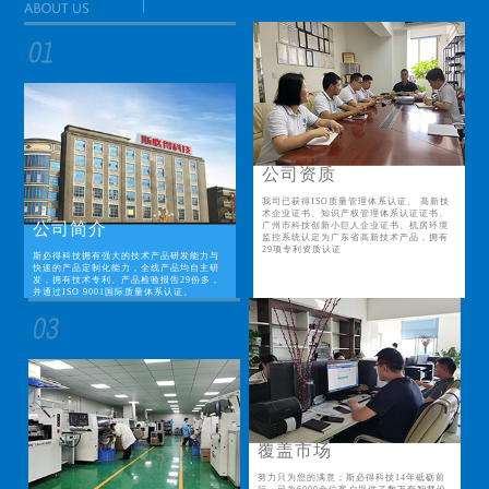
公司资质
我司已获得ISO质量管理体系认证、 高新技
术企业证书、知识产权管理体系认证证书、
公司简介
广州市科技创新小巨人企业证书、机房环境
监控系统认定为广东省高新技术产品，拥有
29项专利资质认证
斯必得科技拥有强大的技术产品研发能力与
快速的产品定制化能力，全线产品均自主研
发，拥有技术专利、产品检验报告29份多，
并通过ISO 9001国际质量体系认证。
覆盖市场
努力只为您的满意；斯必得科技14年砥砺前