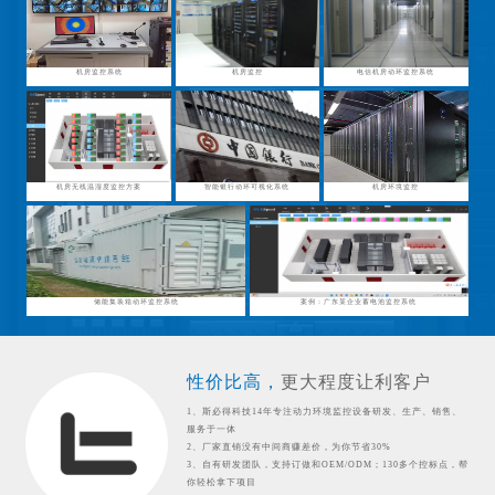
机房监控系统
机房监控
电信机房动环监控系统
机房无线温湿度监控方案
智能银行动环可视化系统
机房环境监控
储能集装箱动环监控系统
案例：广东某企业蓄电池监控系统
性价比高，
更大程度让利客户
1、斯必得科技14年专注动力环境监控设备研发、生产、销售、
服务于一体
2、厂家直销没有中间商赚差价，为你节省30%
3、自有研发团队，支持订做和OEM/ODM；130多个控标点，帮
你轻松拿下项目