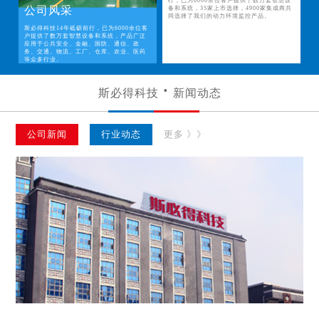
行，已为6000余位客户提供了数万套智慧设
公司风采
备和系统，35家上市选择，4900家集成商共
同选择了我们的动力环境监控产品。
斯必得科技14年砥砺前行，已为6000余位客
户提供了数万套智慧设备和系统，产品广泛
应用于公共安全、金融、国防、通信、政
务、交通、物流、工厂、仓库、农业、医药
等众多行业。
斯必得科技
新闻动态
公司新闻
行业动态
更多 》》