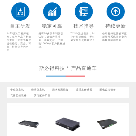
自主研发
稳定可靠
技术指导
持续更新
14年研发工程师领
拥有30多项专利资质
7*24h无忧售后，24
公司将持续开发和更
衔，每年产品不断迭
认证，确保产品质
小时快速响应，无任
新软件系统并免费为
代更新！立志为客户
量，高效交付，已帮
何安装及使用烦忧！
客服升级和更新。
提供稳定、安全、可
助10000余客户投标成
靠、性能优异的产
功。
品。
斯必得科技
产品直通车
专业型主机
经济型主机
漏水检测设备
温湿度传感器
配电监控设备
气体监控设备
其他配件产品