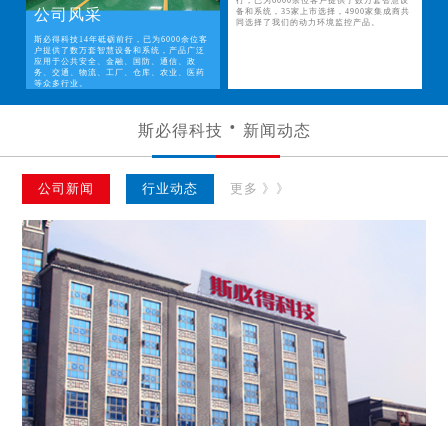
行，已为6000余位客户提供了数万套智慧设
公司风采
备和系统，35家上市选择，4900家集成商共
同选择了我们的动力环境监控产品。
斯必得科技14年砥砺前行，已为6000余位客
户提供了数万套智慧设备和系统，产品广泛
应用于公共安全、金融、国防、通信、政
务、交通、物流、工厂、仓库、农业、医药
等众多行业。
斯必得科技
新闻动态
公司新闻
行业动态
更多 》》