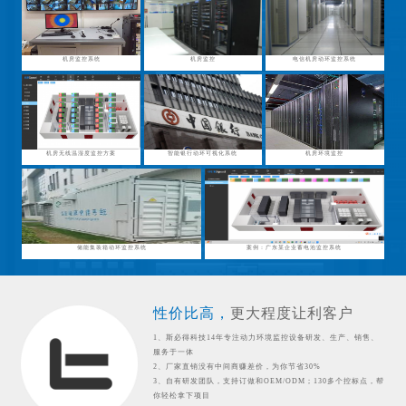
机房监控系统
机房监控
电信机房动环监控系统
机房无线温湿度监控方案
智能银行动环可视化系统
机房环境监控
储能集装箱动环监控系统
案例：广东某企业蓄电池监控系统
性价比高，
更大程度让利客户
1、斯必得科技14年专注动力环境监控设备研发、生产、销售、
服务于一体
2、厂家直销没有中间商赚差价，为你节省30%
3、自有研发团队，支持订做和OEM/ODM；130多个控标点，帮
你轻松拿下项目