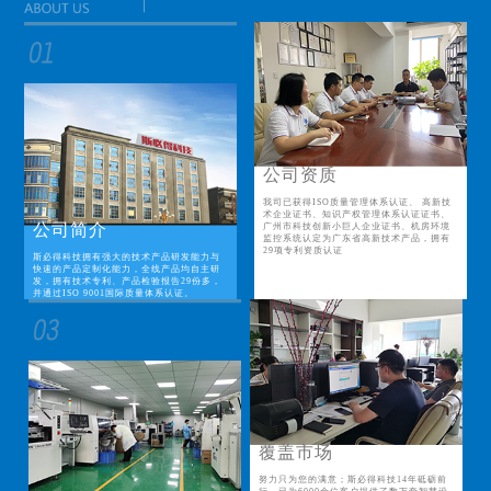
公司资质
我司已获得ISO质量管理体系认证、 高新技
术企业证书、知识产权管理体系认证证书、
公司简介
广州市科技创新小巨人企业证书、机房环境
监控系统认定为广东省高新技术产品，拥有
29项专利资质认证
斯必得科技拥有强大的技术产品研发能力与
快速的产品定制化能力，全线产品均自主研
发，拥有技术专利、产品检验报告29份多，
并通过ISO 9001国际质量体系认证。
覆盖市场
努力只为您的满意；斯必得科技14年砥砺前