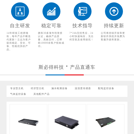
配电监控设备
气体监控设备
其他配件产品
自主研发
稳定可靠
技术指导
持续更新
14年研发工程师领
拥有30多项专利资质
7*24h无忧售后，24
公司将持续开发和更
衔，每年产品不断迭
认证，确保产品质
小时快速响应，无任
新软件系统并免费为
代更新！立志为客户
量，高效交付，已帮
何安装及使用烦忧！
客服升级和更新。
提供稳定、安全、可
助10000余客户投标成
靠、性能优异的产
功。
品。
斯必得科技
产品直通车
专业型主机
经济型主机
漏水检测设备
温湿度传感器
配电监控设备
气体监控设备
其他配件产品