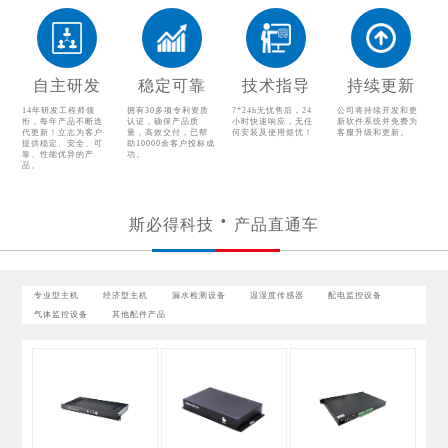
漏水检测设备
温湿度传感器
配电监控设备
气体监控设备
自主研发
稳定可靠
技术指导
持续更新
其他配件产品
14年研发工程师领
拥有30多项专利资质
7*24h无忧售后，24
公司将持续开发和更
衔，每年产品不断迭
认证，确保产品质
小时快速响应，无任
新软件系统并免费为
代更新！立志为客户
量，高效交付，已帮
何安装及使用烦忧！
客服升级和更新。
提供稳定、安全、可
助10000余客户投标成
靠、性能优异的产
功。
品。
斯必得科技
产品直通车
专业型主机
经济型主机
漏水检测设备
温湿度传感器
配电监控设备
气体监控设备
其他配件产品