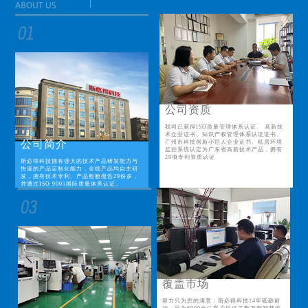
公司资质
我司已获得ISO质量管理体系认证、 高新技
术企业证书、知识产权管理体系认证证书、
公司简介
广州市科技创新小巨人企业证书、机房环境
监控系统认定为广东省高新技术产品，拥有
29项专利资质认证
斯必得科技拥有强大的技术产品研发能力与
快速的产品定制化能力，全线产品均自主研
发，拥有技术专利、产品检验报告29份多，
并通过ISO 9001国际质量体系认证。
覆盖市场
努力只为您的满意；斯必得科技14年砥砺前