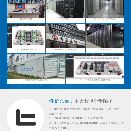
机房监控系统
机房监控
电信机房动环监控系统
机房无线温湿度监控方案
智能银行动环可视化系统
机房环境监控
储能集装箱动环监控系统
案例：广东某企业蓄电池监控系统
性价比高，
更大程度让利客户
1、斯必得科技14年专注动力环境监控设备研发、生产、销售、
服务于一体
2、厂家直销没有中间商赚差价，为你节省30%
3、自有研发团队，支持订做和OEM/ODM；130多个控标点，帮
你轻松拿下项目