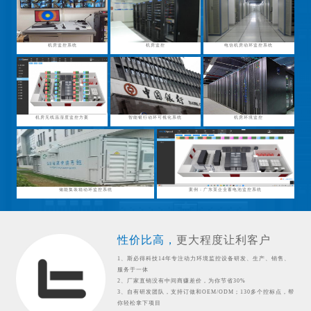
机房监控系统
机房监控
电信机房动环监控系统
机房无线温湿度监控方案
智能银行动环可视化系统
机房环境监控
储能集装箱动环监控系统
案例：广东某企业蓄电池监控系统
性价比高，
更大程度让利客户
1、斯必得科技14年专注动力环境监控设备研发、生产、销售、
服务于一体
2、厂家直销没有中间商赚差价，为你节省30%
3、自有研发团队，支持订做和OEM/ODM；130多个控标点，帮
你轻松拿下项目