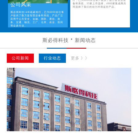
行，已为6000余位客户提供了数万套智慧设
公司风采
备和系统，35家上市选择，4900家集成商共
同选择了我们的动力环境监控产品。
斯必得科技14年砥砺前行，已为6000余位客
户提供了数万套智慧设备和系统，产品广泛
应用于公共安全、金融、国防、通信、政
务、交通、物流、工厂、仓库、农业、医药
等众多行业。
斯必得科技
新闻动态
公司新闻
行业动态
更多 》》