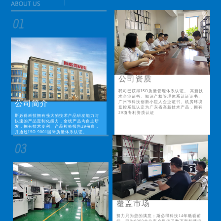
公司资质
我司已获得ISO质量管理体系认证、 高新技
术企业证书、知识产权管理体系认证证书、
公司简介
广州市科技创新小巨人企业证书、机房环境
监控系统认定为广东省高新技术产品，拥有
29项专利资质认证
斯必得科技拥有强大的技术产品研发能力与
快速的产品定制化能力，全线产品均自主研
发，拥有技术专利、产品检验报告29份多，
并通过ISO 9001国际质量体系认证。
覆盖市场
努力只为您的满意；斯必得科技14年砥砺前