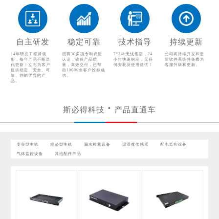
温湿度传感器
配电监控设备
气体监控设备
其他配件产品
自主研发
稳定可靠
技术指导
持续更新
14年研发工程师领
拥有30多项专利资质
7*24h无忧售后，24
公司将持续开发和更
衔，每年产品不断迭
认证，确保产品质
小时快速响应，无任
新软件系统并免费为
代更新！立志为客户
量，高效交付，已帮
何安装及使用烦忧！
客服升级和更新。
提供稳定、安全、可
助10000余客户投标成
靠、性能优异的产
功。
品。
斯必得科技
产品直通车
专业型主机
经济型主机
漏水检测设备
温湿度传感器
配电监控设备
气体监控设备
其他配件产品