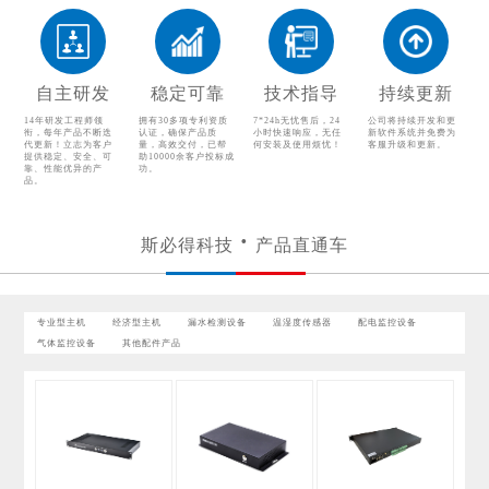
温湿度传感器
配电监控设备
气体监控设备
其他配件产品
自主研发
稳定可靠
技术指导
持续更新
14年研发工程师领
拥有30多项专利资质
7*24h无忧售后，24
公司将持续开发和更
衔，每年产品不断迭
认证，确保产品质
小时快速响应，无任
新软件系统并免费为
代更新！立志为客户
量，高效交付，已帮
何安装及使用烦忧！
客服升级和更新。
提供稳定、安全、可
助10000余客户投标成
靠、性能优异的产
功。
品。
斯必得科技
产品直通车
专业型主机
经济型主机
漏水检测设备
温湿度传感器
配电监控设备
气体监控设备
其他配件产品