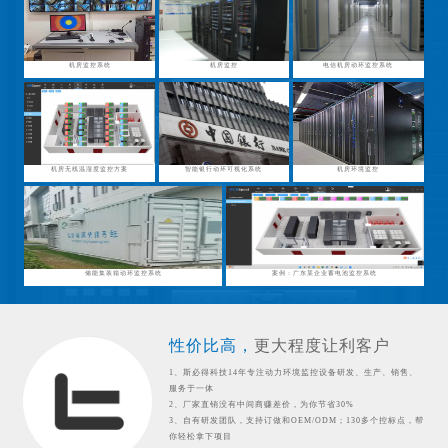
机房监控系统
机房监控
电信机房动环监控系统
机房无线温湿度监控方案
智能银行动环可视化系统
机房环境监控
储能集装箱动环监控系统
案例：广东某企业蓄电池监控系统
性价比高，
更大程度让利客户
1、斯必得科技14年专注动力环境监控设备研发、生产、销售、
服务于一体
2、厂家直销没有中间商赚差价，为你节省30%
3、自有研发团队，支持订做和OEM/ODM；130多个控标点，帮
你轻松拿下项目