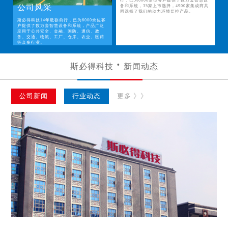
行，已为6000余位客户提供了数万套智慧设
公司风采
备和系统，35家上市选择，4900家集成商共
同选择了我们的动力环境监控产品。
斯必得科技14年砥砺前行，已为6000余位客
户提供了数万套智慧设备和系统，产品广泛
应用于公共安全、金融、国防、通信、政
务、交通、物流、工厂、仓库、农业、医药
等众多行业。
斯必得科技
新闻动态
公司新闻
行业动态
更多 》》