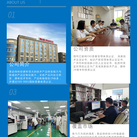
公司资质
我司已获得ISO质量管理体系认证、 高新技
术企业证书、知识产权管理体系认证证书、
公司简介
广州市科技创新小巨人企业证书、机房环境
监控系统认定为广东省高新技术产品，拥有
29项专利资质认证
斯必得科技拥有强大的技术产品研发能力与
快速的产品定制化能力，全线产品均自主研
发，拥有技术专利、产品检验报告29份多，
并通过ISO 9001国际质量体系认证。
覆盖市场
努力只为您的满意；斯必得科技14年砥砺前