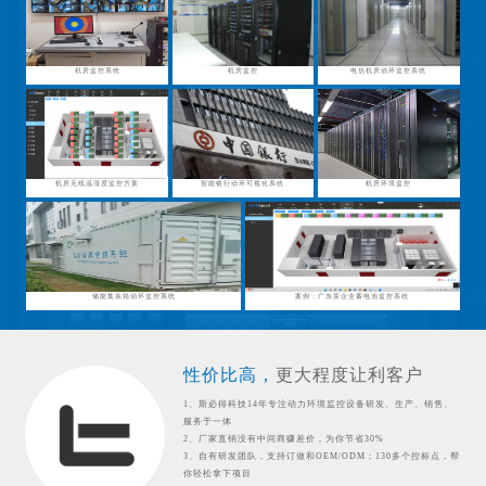
机房监控系统
机房监控
电信机房动环监控系统
机房无线温湿度监控方案
智能银行动环可视化系统
机房环境监控
储能集装箱动环监控系统
案例：广东某企业蓄电池监控系统
性价比高，
更大程度让利客户
1、斯必得科技14年专注动力环境监控设备研发、生产、销售、
服务于一体
2、厂家直销没有中间商赚差价，为你节省30%
3、自有研发团队，支持订做和OEM/ODM；130多个控标点，帮
你轻松拿下项目