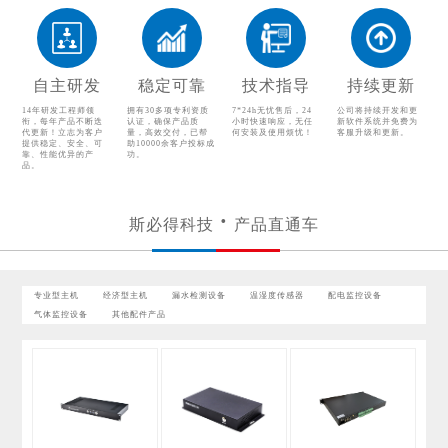
配电监控设备
气体监控设备
其他配件产品
自主研发
稳定可靠
技术指导
持续更新
14年研发工程师领
拥有30多项专利资质
7*24h无忧售后，24
公司将持续开发和更
衔，每年产品不断迭
认证，确保产品质
小时快速响应，无任
新软件系统并免费为
代更新！立志为客户
量，高效交付，已帮
何安装及使用烦忧！
客服升级和更新。
提供稳定、安全、可
助10000余客户投标成
靠、性能优异的产
功。
品。
斯必得科技
产品直通车
专业型主机
经济型主机
漏水检测设备
温湿度传感器
配电监控设备
气体监控设备
其他配件产品