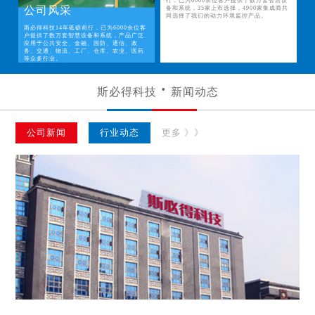
行，已为6000余位客户提供了数万套智慧设
公司风采
备和系统，35家上市选择，4900家集成商共
同选择了我们的动力环境监控产品。
斯必得科技14年砥砺前行，已为6000余位客
户提供了数万套智慧设备和系统，产品广泛
应用于公共安全、金融、国防、通信、政
务、交通、物流、工厂、仓库、农业、医药
等众多行业。
斯必得科技
新闻动态
公司新闻
行业动态
更多 》》