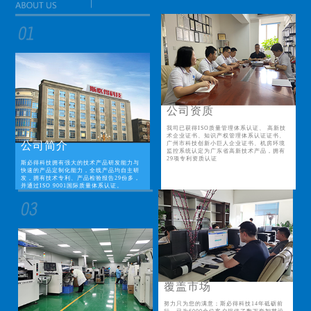
公司资质
我司已获得ISO质量管理体系认证、 高新技
术企业证书、知识产权管理体系认证证书、
公司简介
广州市科技创新小巨人企业证书、机房环境
监控系统认定为广东省高新技术产品，拥有
29项专利资质认证
斯必得科技拥有强大的技术产品研发能力与
快速的产品定制化能力，全线产品均自主研
发，拥有技术专利、产品检验报告29份多，
并通过ISO 9001国际质量体系认证。
覆盖市场
努力只为您的满意；斯必得科技14年砥砺前