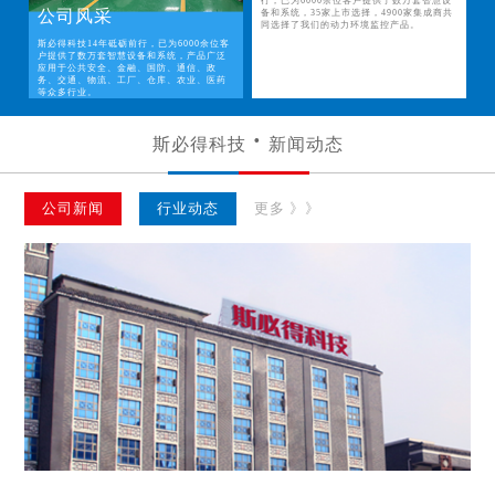
行，已为6000余位客户提供了数万套智慧设
公司风采
备和系统，35家上市选择，4900家集成商共
同选择了我们的动力环境监控产品。
斯必得科技14年砥砺前行，已为6000余位客
户提供了数万套智慧设备和系统，产品广泛
应用于公共安全、金融、国防、通信、政
务、交通、物流、工厂、仓库、农业、医药
等众多行业。
斯必得科技
新闻动态
公司新闻
行业动态
更多 》》