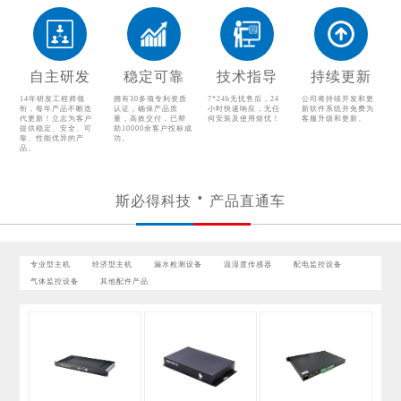
漏水检测设备
温湿度传感器
配电监控设备
气体监控设备
自主研发
稳定可靠
技术指导
持续更新
其他配件产品
14年研发工程师领
拥有30多项专利资质
7*24h无忧售后，24
公司将持续开发和更
衔，每年产品不断迭
认证，确保产品质
小时快速响应，无任
新软件系统并免费为
代更新！立志为客户
量，高效交付，已帮
何安装及使用烦忧！
客服升级和更新。
提供稳定、安全、可
助10000余客户投标成
靠、性能优异的产
功。
品。
斯必得科技
产品直通车
专业型主机
经济型主机
漏水检测设备
温湿度传感器
配电监控设备
气体监控设备
其他配件产品