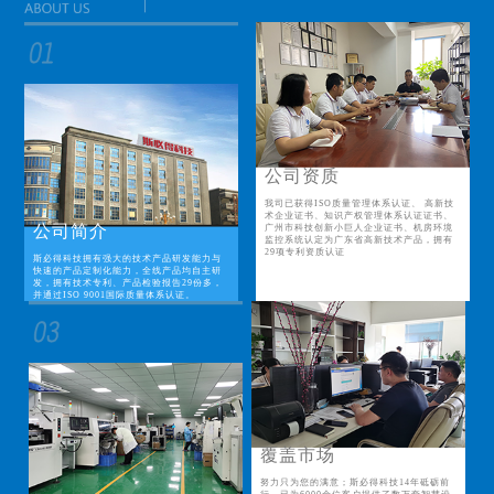
公司资质
我司已获得ISO质量管理体系认证、 高新技
术企业证书、知识产权管理体系认证证书、
公司简介
广州市科技创新小巨人企业证书、机房环境
监控系统认定为广东省高新技术产品，拥有
29项专利资质认证
斯必得科技拥有强大的技术产品研发能力与
快速的产品定制化能力，全线产品均自主研
发，拥有技术专利、产品检验报告29份多，
并通过ISO 9001国际质量体系认证。
覆盖市场
努力只为您的满意；斯必得科技14年砥砺前