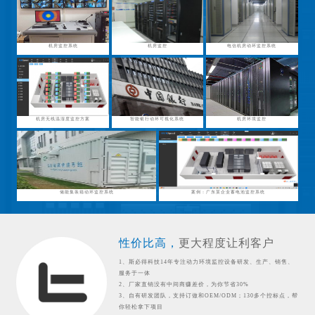
机房监控系统
机房监控
电信机房动环监控系统
机房无线温湿度监控方案
智能银行动环可视化系统
机房环境监控
储能集装箱动环监控系统
案例：广东某企业蓄电池监控系统
性价比高，
更大程度让利客户
1、斯必得科技14年专注动力环境监控设备研发、生产、销售、
服务于一体
2、厂家直销没有中间商赚差价，为你节省30%
3、自有研发团队，支持订做和OEM/ODM；130多个控标点，帮
你轻松拿下项目