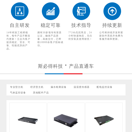
配电监控设备
气体监控设备
其他配件产品
自主研发
稳定可靠
技术指导
持续更新
14年研发工程师领
拥有30多项专利资质
7*24h无忧售后，24
公司将持续开发和更
衔，每年产品不断迭
认证，确保产品质
小时快速响应，无任
新软件系统并免费为
代更新！立志为客户
量，高效交付，已帮
何安装及使用烦忧！
客服升级和更新。
提供稳定、安全、可
助10000余客户投标成
靠、性能优异的产
功。
品。
斯必得科技
产品直通车
专业型主机
经济型主机
漏水检测设备
温湿度传感器
配电监控设备
气体监控设备
其他配件产品