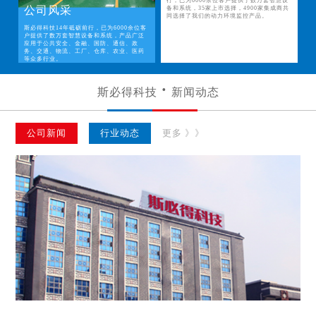
行，已为6000余位客户提供了数万套智慧设
公司风采
备和系统，35家上市选择，4900家集成商共
同选择了我们的动力环境监控产品。
斯必得科技14年砥砺前行，已为6000余位客
户提供了数万套智慧设备和系统，产品广泛
应用于公共安全、金融、国防、通信、政
务、交通、物流、工厂、仓库、农业、医药
等众多行业。
斯必得科技
新闻动态
公司新闻
行业动态
更多 》》