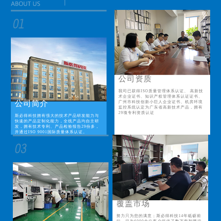
公司资质
我司已获得ISO质量管理体系认证、 高新技
术企业证书、知识产权管理体系认证证书、
公司简介
广州市科技创新小巨人企业证书、机房环境
监控系统认定为广东省高新技术产品，拥有
29项专利资质认证
斯必得科技拥有强大的技术产品研发能力与
快速的产品定制化能力，全线产品均自主研
发，拥有技术专利、产品检验报告29份多，
并通过ISO 9001国际质量体系认证。
覆盖市场
努力只为您的满意；斯必得科技14年砥砺前