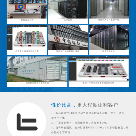
机房监控系统
机房监控
电信机房动环监控系统
机房无线温湿度监控方案
智能银行动环可视化系统
机房环境监控
储能集装箱动环监控系统
案例：广东某企业蓄电池监控系统
性价比高，
更大程度让利客户
1、斯必得科技14年专注动力环境监控设备研发、生产、销售、
服务于一体
2、厂家直销没有中间商赚差价，为你节省30%
3、自有研发团队，支持订做和OEM/ODM；130多个控标点，帮
你轻松拿下项目