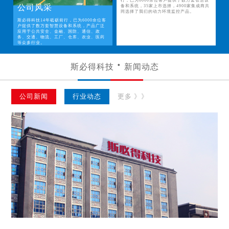
行，已为6000余位客户提供了数万套智慧设
公司风采
备和系统，35家上市选择，4900家集成商共
同选择了我们的动力环境监控产品。
斯必得科技14年砥砺前行，已为6000余位客
户提供了数万套智慧设备和系统，产品广泛
应用于公共安全、金融、国防、通信、政
务、交通、物流、工厂、仓库、农业、医药
等众多行业。
斯必得科技
新闻动态
公司新闻
行业动态
更多 》》