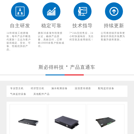
温湿度传感器
配电监控设备
气体监控设备
其他配件产品
自主研发
稳定可靠
技术指导
持续更新
14年研发工程师领
拥有30多项专利资质
7*24h无忧售后，24
公司将持续开发和更
衔，每年产品不断迭
认证，确保产品质
小时快速响应，无任
新软件系统并免费为
代更新！立志为客户
量，高效交付，已帮
何安装及使用烦忧！
客服升级和更新。
提供稳定、安全、可
助10000余客户投标成
靠、性能优异的产
功。
品。
斯必得科技
产品直通车
专业型主机
经济型主机
漏水检测设备
温湿度传感器
配电监控设备
气体监控设备
其他配件产品