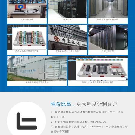
机房监控系统
机房监控
电信机房动环监控系统
机房无线温湿度监控方案
智能银行动环可视化系统
机房环境监控
储能集装箱动环监控系统
案例：广东某企业蓄电池监控系统
性价比高，
更大程度让利客户
1、斯必得科技14年专注动力环境监控设备研发、生产、销售、
服务于一体
2、厂家直销没有中间商赚差价，为你节省30%
3、自有研发团队，支持订做和OEM/ODM；130多个控标点，帮
你轻松拿下项目