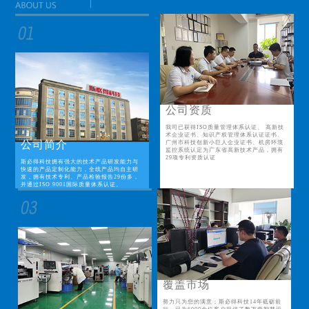
公司资质
我司已获得ISO质量管理体系认证、 高新技
术企业证书、知识产权管理体系认证证书、
公司简介
广州市科技创新小巨人企业证书、机房环境
监控系统认定为广东省高新技术产品，拥有
29项专利资质认证
斯必得科技拥有强大的技术产品研发能力与
快速的产品定制化能力，全线产品均自主研
发，拥有技术专利、产品检验报告29份多，
并通过ISO 9001国际质量体系认证。
覆盖市场
努力只为您的满意；斯必得科技14年砥砺前