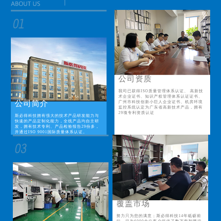
公司资质
我司已获得ISO质量管理体系认证、 高新技
术企业证书、知识产权管理体系认证证书、
公司简介
广州市科技创新小巨人企业证书、机房环境
监控系统认定为广东省高新技术产品，拥有
29项专利资质认证
斯必得科技拥有强大的技术产品研发能力与
快速的产品定制化能力，全线产品均自主研
发，拥有技术专利、产品检验报告29份多，
并通过ISO 9001国际质量体系认证。
覆盖市场
努力只为您的满意；斯必得科技14年砥砺前