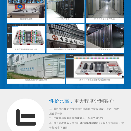
机房监控系统
机房监控
电信机房动环监控系统
机房无线温湿度监控方案
智能银行动环可视化系统
机房环境监控
储能集装箱动环监控系统
案例：广东某企业蓄电池监控系统
性价比高，
更大程度让利客户
1、斯必得科技14年专注动力环境监控设备研发、生产、销售、
服务于一体
2、厂家直销没有中间商赚差价，为你节省30%
3、自有研发团队，支持订做和OEM/ODM；130多个控标点，帮
你轻松拿下项目