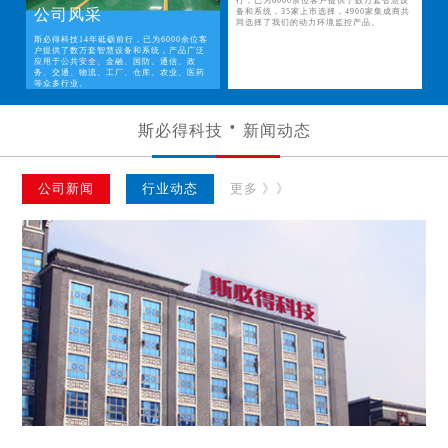
行，已为6000余位客户提供了数万套智慧设
公司风采
备和系统，35家上市选择，4900家集成商共
同选择了我们的动力环境监控产品。
斯必得科技14年砥砺前行，已为6000余位客
户提供了数万套智慧设备和系统，产品广泛
应用于公共安全、金融、国防、通信、政
务、交通、物流、工厂、仓库、农业、医药
等众多行业。
斯必得科技
新闻动态
公司新闻
行业动态
更多 》》