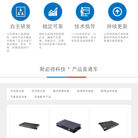
漏水检测设备
温湿度传感器
配电监控设备
气体监控设备
自主研发
稳定可靠
技术指导
持续更新
其他配件产品
14年研发工程师领
拥有30多项专利资质
7*24h无忧售后，24
公司将持续开发和更
衔，每年产品不断迭
认证，确保产品质
小时快速响应，无任
新软件系统并免费为
代更新！立志为客户
量，高效交付，已帮
何安装及使用烦忧！
客服升级和更新。
提供稳定、安全、可
助10000余客户投标成
靠、性能优异的产
功。
品。
斯必得科技
产品直通车
专业型主机
经济型主机
漏水检测设备
温湿度传感器
配电监控设备
气体监控设备
其他配件产品