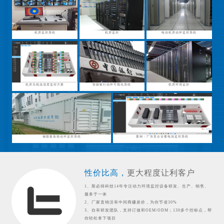
机房监控系统
机房监控
电信机房动环监控系统
机房无线温湿度监控方案
智能银行动环可视化系统
机房环境监控
储能集装箱动环监控系统
案例：广东某企业蓄电池监控系统
性价比高，
更大程度让利客户
1、斯必得科技14年专注动力环境监控设备研发、生产、销售、
服务于一体
2、厂家直销没有中间商赚差价，为你节省30%
3、自有研发团队，支持订做和OEM/ODM；130多个控标点，帮
你轻松拿下项目