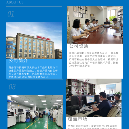
公司资质
我司已获得ISO质量管理体系认证、 高新技
术企业证书、知识产权管理体系认证证书、
公司简介
广州市科技创新小巨人企业证书、机房环境
监控系统认定为广东省高新技术产品，拥有
29项专利资质认证
斯必得科技拥有强大的技术产品研发能力与
快速的产品定制化能力，全线产品均自主研
发，拥有技术专利、产品检验报告29份多，
并通过ISO 9001国际质量体系认证。
覆盖市场
努力只为您的满意；斯必得科技14年砥砺前