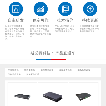
温湿度传感器
配电监控设备
气体监控设备
其他配件产品
自主研发
稳定可靠
技术指导
持续更新
14年研发工程师领
拥有30多项专利资质
7*24h无忧售后，24
公司将持续开发和更
衔，每年产品不断迭
认证，确保产品质
小时快速响应，无任
新软件系统并免费为
代更新！立志为客户
量，高效交付，已帮
何安装及使用烦忧！
客服升级和更新。
提供稳定、安全、可
助10000余客户投标成
靠、性能优异的产
功。
品。
斯必得科技
产品直通车
专业型主机
经济型主机
漏水检测设备
温湿度传感器
配电监控设备
气体监控设备
其他配件产品