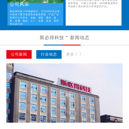
行，已为6000余位客户提供了数万套智慧设
公司风采
备和系统，35家上市选择，4900家集成商共
同选择了我们的动力环境监控产品。
斯必得科技14年砥砺前行，已为6000余位客
户提供了数万套智慧设备和系统，产品广泛
应用于公共安全、金融、国防、通信、政
务、交通、物流、工厂、仓库、农业、医药
等众多行业。
斯必得科技
新闻动态
公司新闻
行业动态
更多 》》