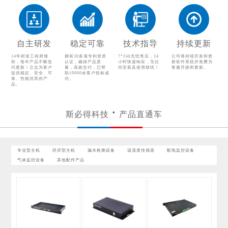
温湿度传感器
配电监控设备
气体监控设备
其他配件产品
自主研发
稳定可靠
技术指导
持续更新
14年研发工程师领
拥有30多项专利资质
7*24h无忧售后，24
公司将持续开发和更
衔，每年产品不断迭
认证，确保产品质
小时快速响应，无任
新软件系统并免费为
代更新！立志为客户
量，高效交付，已帮
何安装及使用烦忧！
客服升级和更新。
提供稳定、安全、可
助10000余客户投标成
靠、性能优异的产
功。
品。
斯必得科技
产品直通车
专业型主机
经济型主机
漏水检测设备
温湿度传感器
配电监控设备
气体监控设备
其他配件产品