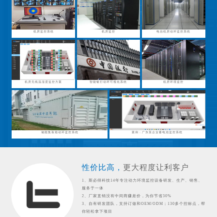
机房监控系统
机房监控
电信机房动环监控系统
机房无线温湿度监控方案
智能银行动环可视化系统
机房环境监控
储能集装箱动环监控系统
案例：广东某企业蓄电池监控系统
性价比高，
更大程度让利客户
1、斯必得科技14年专注动力环境监控设备研发、生产、销售、
服务于一体
2、厂家直销没有中间商赚差价，为你节省30%
3、自有研发团队，支持订做和OEM/ODM；130多个控标点，帮
你轻松拿下项目