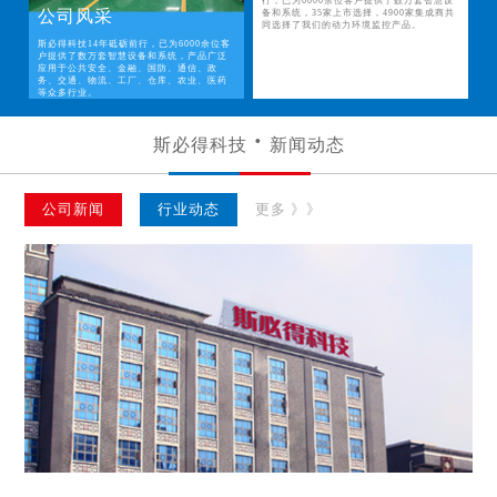
行，已为6000余位客户提供了数万套智慧设
公司风采
备和系统，35家上市选择，4900家集成商共
同选择了我们的动力环境监控产品。
斯必得科技14年砥砺前行，已为6000余位客
户提供了数万套智慧设备和系统，产品广泛
应用于公共安全、金融、国防、通信、政
务、交通、物流、工厂、仓库、农业、医药
等众多行业。
斯必得科技
新闻动态
公司新闻
行业动态
更多 》》