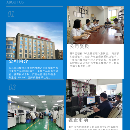
公司资质
我司已获得ISO质量管理体系认证、 高新技
术企业证书、知识产权管理体系认证证书、
公司简介
广州市科技创新小巨人企业证书、机房环境
监控系统认定为广东省高新技术产品，拥有
29项专利资质认证
斯必得科技拥有强大的技术产品研发能力与
快速的产品定制化能力，全线产品均自主研
发，拥有技术专利、产品检验报告29份多，
并通过ISO 9001国际质量体系认证。
覆盖市场
努力只为您的满意；斯必得科技14年砥砺前