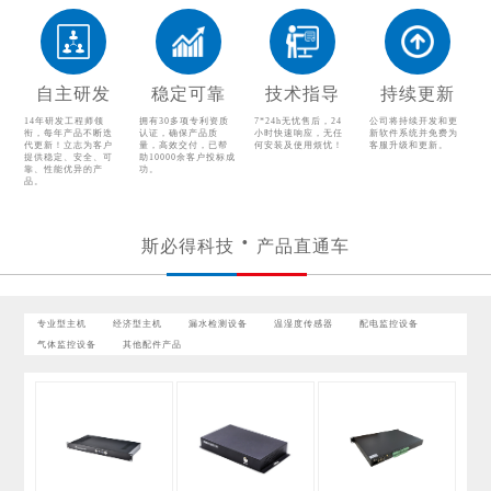
温湿度传感器
配电监控设备
气体监控设备
其他配件产品
自主研发
稳定可靠
技术指导
持续更新
14年研发工程师领
拥有30多项专利资质
7*24h无忧售后，24
公司将持续开发和更
衔，每年产品不断迭
认证，确保产品质
小时快速响应，无任
新软件系统并免费为
代更新！立志为客户
量，高效交付，已帮
何安装及使用烦忧！
客服升级和更新。
提供稳定、安全、可
助10000余客户投标成
靠、性能优异的产
功。
品。
斯必得科技
产品直通车
专业型主机
经济型主机
漏水检测设备
温湿度传感器
配电监控设备
气体监控设备
其他配件产品