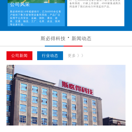
行，已为6000余位客户提供了数万套智慧设
公司风采
备和系统，35家上市选择，4900家集成商共
同选择了我们的动力环境监控产品。
斯必得科技14年砥砺前行，已为6000余位客
户提供了数万套智慧设备和系统，产品广泛
应用于公共安全、金融、国防、通信、政
务、交通、物流、工厂、仓库、农业、医药
等众多行业。
斯必得科技
新闻动态
公司新闻
行业动态
更多 》》