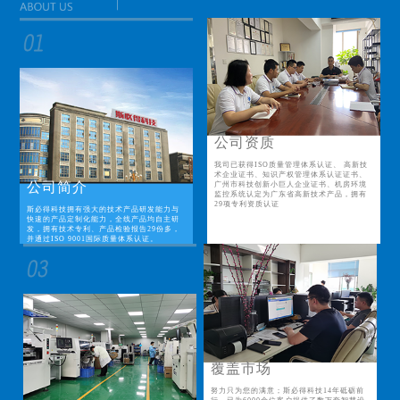
公司资质
我司已获得ISO质量管理体系认证、 高新技
术企业证书、知识产权管理体系认证证书、
公司简介
广州市科技创新小巨人企业证书、机房环境
监控系统认定为广东省高新技术产品，拥有
29项专利资质认证
斯必得科技拥有强大的技术产品研发能力与
快速的产品定制化能力，全线产品均自主研
发，拥有技术专利、产品检验报告29份多，
并通过ISO 9001国际质量体系认证。
覆盖市场
努力只为您的满意；斯必得科技14年砥砺前