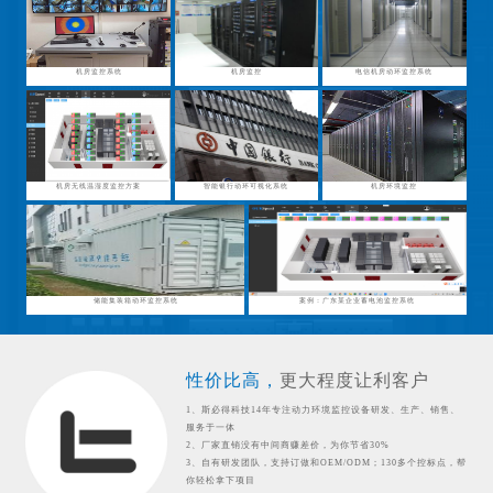
机房监控系统
机房监控
电信机房动环监控系统
机房无线温湿度监控方案
智能银行动环可视化系统
机房环境监控
储能集装箱动环监控系统
案例：广东某企业蓄电池监控系统
性价比高，
更大程度让利客户
1、斯必得科技14年专注动力环境监控设备研发、生产、销售、
服务于一体
2、厂家直销没有中间商赚差价，为你节省30%
3、自有研发团队，支持订做和OEM/ODM；130多个控标点，帮
你轻松拿下项目